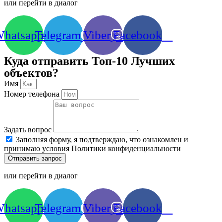
или перейти в диалог
hatsapp
Telegram
Viber
Facebook
Куда отправить Топ-10 Лучших
объектов?
Имя
Номер телефона
Задать вопрос
Заполняя форму, я подтверждаю, что ознакомлен и
принимаю условия Политики конфиденциальности
Отправить запрос
или перейти в диалог
hatsapp
Telegram
Viber
Facebook