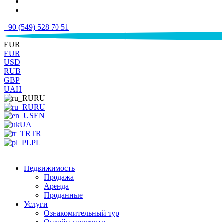
+90 (549) 528 70 51
€
EUR
EUR
USD
RUB
GBP
UAH
RU
RU
EN
UA
TR
PL
Недвижимость
Продажа
Аренда
Проданные
Услуги
Ознакомительный тур
Онлайн-просмотр