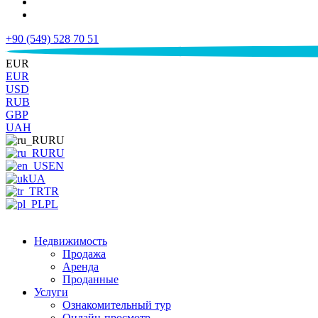
+90 (549) 528 70 51
€
EUR
EUR
USD
RUB
GBP
UAH
RU
RU
EN
UA
TR
PL
Недвижимость
Продажа
Аренда
Проданные
Услуги
Ознакомительный тур
Онлайн-просмотр