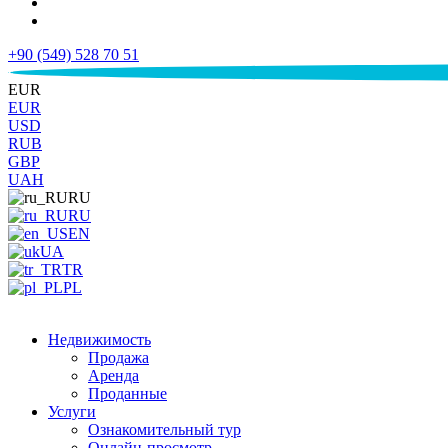
+90 (549) 528 70 51
€
EUR
EUR
USD
RUB
GBP
UAH
RU
RU
EN
UA
TR
PL
Недвижимость
Продажа
Аренда
Проданные
Услуги
Ознакомительный тур
Онлайн-просмотр