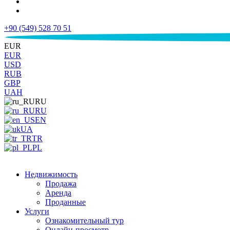
+90 (549) 528 70 51
€
EUR
EUR
USD
RUB
GBP
UAH
RU
RU
EN
UA
TR
PL
Недвижимость
Продажа
Аренда
Проданные
Услуги
Ознакомительный тур
Онлайн-просмотр