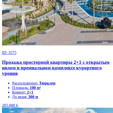
ID: 3575
Продажа просторной квартиры 2+1 с открытым
видом в премиальном комплексе курортного
уровня
Расположение:
Тюрклер
Площадь:
100 м²
Комнат:
2+1
До моря:
300 м
205.000
€