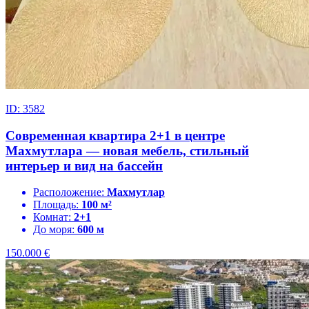
ID: 3582
Современная квартира 2+1 в центре
Махмутлара — новая мебель, стильный
интерьер и вид на бассейн
Расположение:
Махмутлар
Площадь:
100 м²
Комнат:
2+1
До моря:
600 м
150.000
€