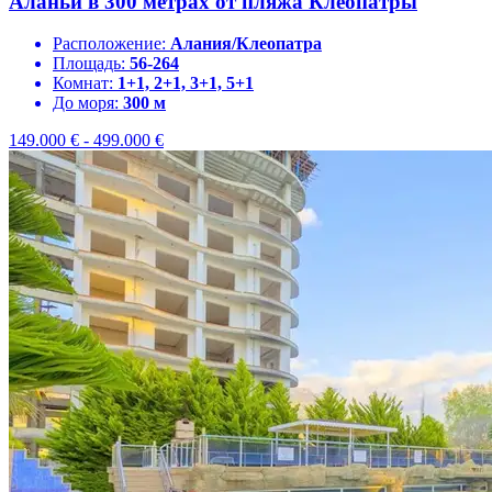
Аланьи в 300 метрах от пляжа Клеопатры
Расположение:
Алания/Клеопатра
Площадь:
56-264
Комнат:
1+1, 2+1, 3+1, 5+1
До моря:
300 м
149.000
€
-
499.000
€