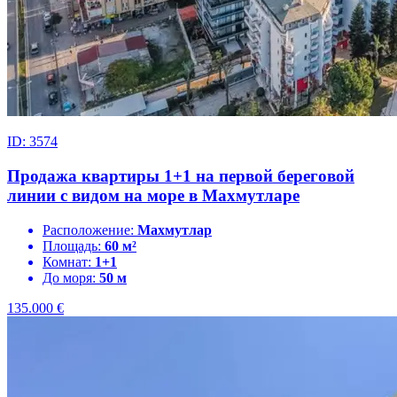
ID: 3574
Продажа квартиры 1+1 на первой береговой
линии с видом на море в Махмутларе
Расположение:
Махмутлар
Площадь:
60 м²
Комнат:
1+1
До моря:
50 м
135.000
€