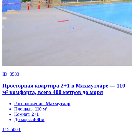
ID: 3583
Просторная квартира 2+1 в Махмутларе — 110
м² комфорта, всего 400 метров до моря
Расположение:
Махмутлар
Площадь:
110 м²
Комнат:
2+1
До моря:
400 м
115.500
€