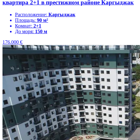
квартира 2+1 в престижном районе Каргыджак
Расположение:
Каргыджак
Площадь:
90 м²
Комнат:
2+1
До моря:
150 м
176.000
€