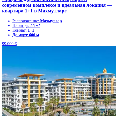
современном комплексе и идеальная локация —
квартира 1+1 в Махмутларе
Расположение:
Махмутлар
Площадь:
55 м²
Комнат:
1+1
До моря:
600 м
99.000
€