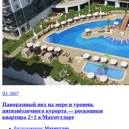
ID: 3607
Панорамный вид на море и уровень
пятизвёздочного курорта — роскошная
квартира 2+1 в Махмутларе
Расположение:
Махмутлар