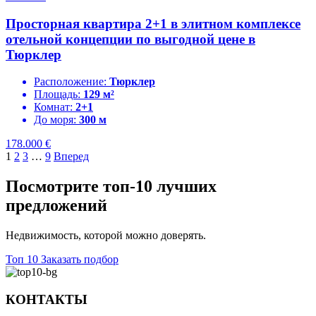
Просторная квартира 2+1 в элитном комплексе
отельной концепции по выгодной цене в
Тюрклер
Расположение:
Тюрклер
Площадь:
129 м²
Комнат:
2+1
До моря:
300 м
178.000
€
1
2
3
…
9
Вперед
Посмотрите топ-10 лучших
предложений
Недвижимость, которой можно доверять.
Топ 10
Заказать подбор
КОНТАКТЫ