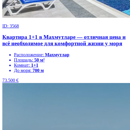
ID: 3568
Квартира 1+1 в Махмутларе — отличная цена и
всё необходимое для комфортной жизни у моря
Расположение:
Махмутлар
Площадь:
50 м²
Комнат:
1+1
До моря:
700 м
73.500
€