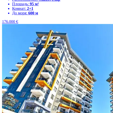
Площадь:
95 м²
Комнат:
2+1
До моря:
600 м
176.000
€