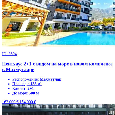
ID: 3604
Пентхаус 2+1 с видом на море в новом комплексе
в Махмутларе
Расположение:
Махмутлар
Площадь:
133 м²
Комнат:
2+1
До моря:
500 м
162.000
€
154.000
€