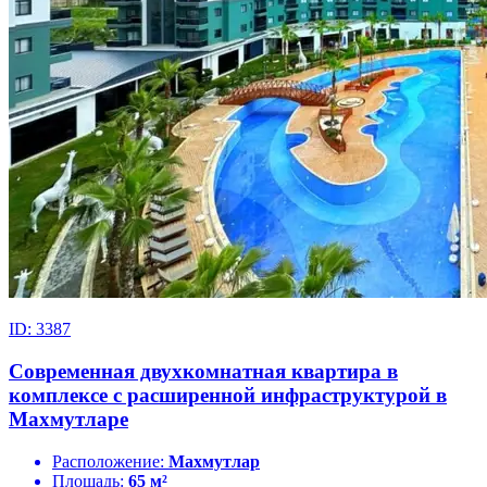
ID: 3387
Современная двухкомнатная квартира в
комплексе с расширенной инфраструктурой в
Махмутларе
Расположение:
Махмутлар
Площадь:
65 м²