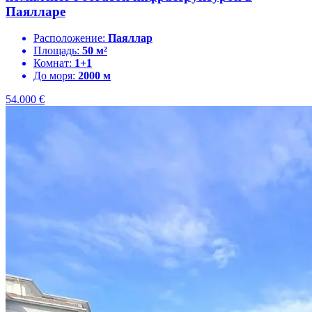
Паялларе
Расположение:
Паяллар
Площадь:
50 м²
Комнат:
1+1
До моря:
2000 м
54.000
€