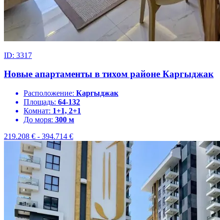
ID: 3317
Новые апартаменты в тихом районе Каргыджак
Расположение:
Каргыджак
Площадь:
64-132
Комнат:
1+1, 2+1
До моря:
300 м
219.208
€
-
394.714
€