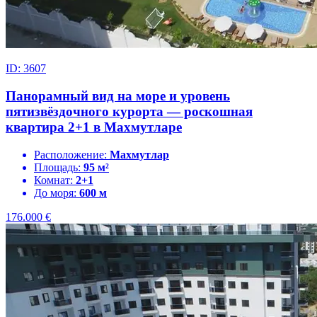
ID: 3607
Панорамный вид на море и уровень
пятизвёздочного курорта — роскошная
квартира 2+1 в Махмутларе
Расположение:
Махмутлар
Площадь:
95 м²
Комнат:
2+1
До моря:
600 м
176.000
€