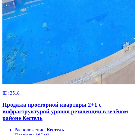
ID: 3518
Продажа просторной квартиры 2+1 с
инфраструктурой уровня резиденции в зелёном
районе Кестель
Расположение:
Кестель