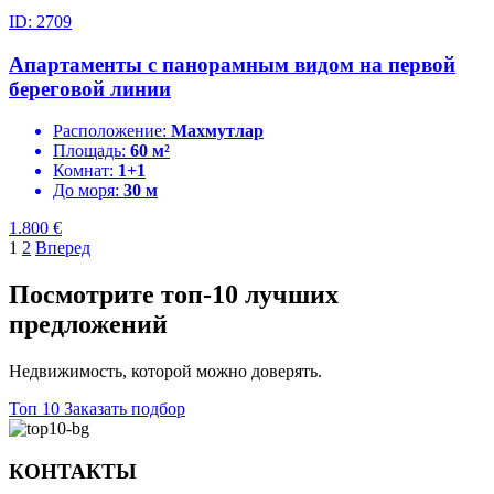
ID: 2709
Апартаменты с панорамным видом на первой
береговой линии
Расположение:
Махмутлар
Площадь:
60 м²
Комнат:
1+1
До моря:
30 м
1.800
€
1
2
Вперед
Посмотрите топ-10 лучших
предложений
Недвижимость, которой можно доверять.
Топ 10
Заказать подбор
КОНТАКТЫ