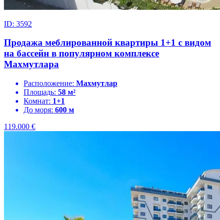
ID: 3592
Продажа меблированной квартиры 1+1 с видом
на бассейн в популярном комплексе
Махмутлара
Расположение:
Махмутлар
Площадь:
58 м²
Комнат:
1+1
До моря:
600 м
119.000
€