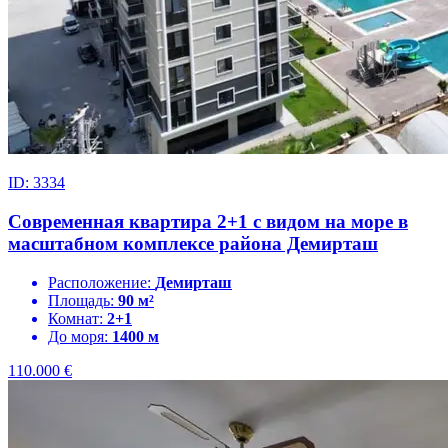
ID: 3334
Современная квартира 2+1 с видом на море в
масштабном комплексе района Демирташ
Расположение:
Демирташ
Площадь:
90 м²
Комнат:
2+1
До моря:
1400 м
110.000
€