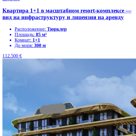
Квартира 1+1 в масштабном resort-комплексе —
вид на инфраструктуру и лицензия на аренду
Расположение:
Тюрклер
Площадь:
85 м²
Комнат:
1+1
До моря:
300 м
112.500
€