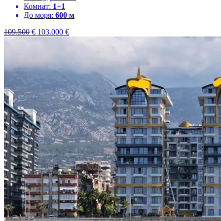
Комнат:
1+1
До моря:
600 м
109.500
€
103.000
€