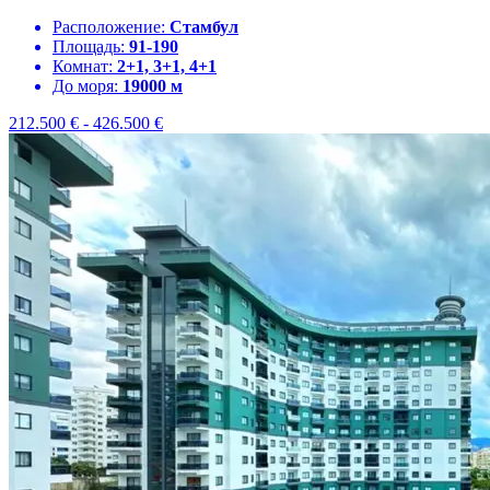
Расположение:
Стамбул
Площадь:
91-190
Комнат:
2+1, 3+1, 4+1
До моря:
19000 м
212.500
€
-
426.500
€