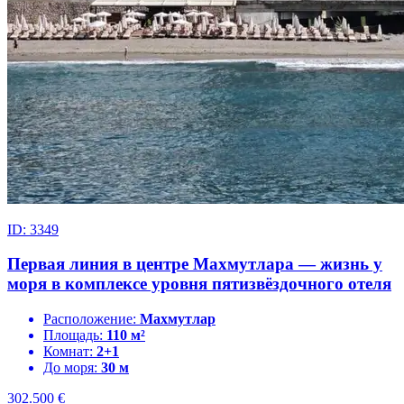
ID: 3349
Первая линия в центре Махмутлара — жизнь у
моря в комплексе уровня пятизвёздочного отеля
Расположение:
Махмутлар
Площадь:
110 м²
Комнат:
2+1
До моря:
30 м
302.500
€