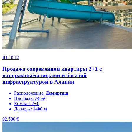
ID: 3512
Продажа современной квартиры 2+1 с
панорамными видами и богатой
инфраструктурой в Алании
Расположение:
Демирташ
Площадь:
74 м²
Комнат:
2+1
До моря:
1400 м
92.500
€