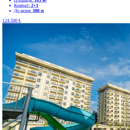
Площадь:
105 м²
Комнат:
2+1
До моря:
300 м
124.500
€