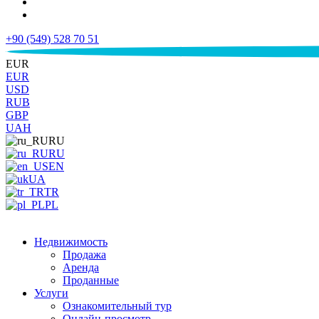
+90 (549) 528 70 51
€
EUR
EUR
USD
RUB
GBP
UAH
RU
RU
EN
UA
TR
PL
Недвижимость
Продажа
Аренда
Проданные
Услуги
Ознакомительный тур
Онлайн-просмотр