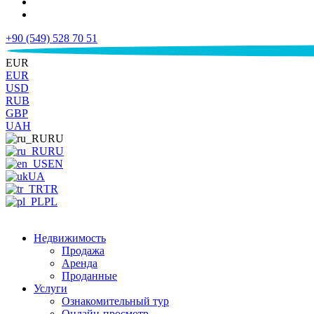
+90 (549) 528 70 51
€
EUR
EUR
USD
RUB
GBP
UAH
RU
RU
EN
UA
TR
PL
Недвижимость
Продажа
Аренда
Проданные
Услуги
Ознакомительный тур
Онлайн-просмотр