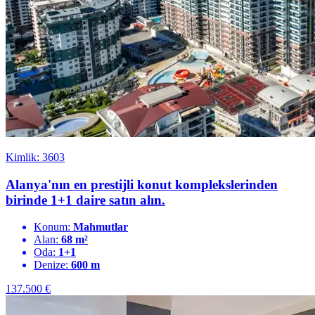
Kimlik: 3603
Alanya'nın en prestijli konut komplekslerinden
birinde 1+1 daire satın alın.
Konum:
Mahmutlar
Alan:
68 m²
Oda:
1+1
Denize:
600 m
137.500
€