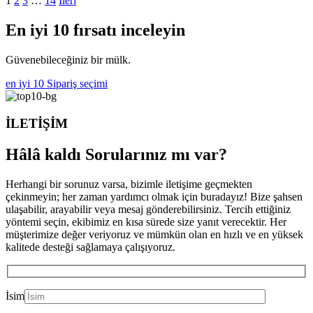
1
2
3
…
14
İleri
En iyi 10 fırsatı inceleyin
Güvenebileceğiniz bir mülk.
en iyi 10
Sipariş seçimi
İLETİŞİM
Hâlâ kaldı
Sorularınız mı var?
Herhangi bir sorunuz varsa, bizimle iletişime geçmekten
çekinmeyin; her zaman yardımcı olmak için buradayız! Bize şahsen
ulaşabilir, arayabilir veya mesaj gönderebilirsiniz. Tercih ettiğiniz
yöntemi seçin, ekibimiz en kısa sürede size yanıt verecektir. Her
müşterimize değer veriyoruz ve mümkün olan en hızlı ve en yüksek
kalitede desteği sağlamaya çalışıyoruz.
İsim