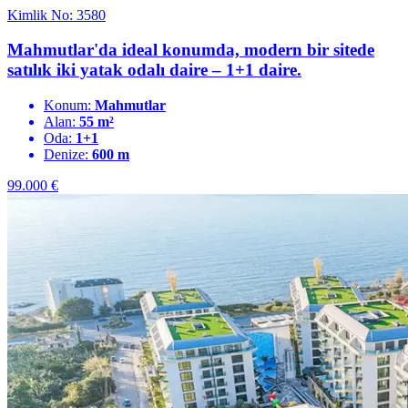
Kimlik No: 3580
Mahmutlar'da ideal konumda, modern bir sitede
satılık iki yatak odalı daire – 1+1 daire.
Konum:
Mahmutlar
Alan:
55 m²
Oda:
1+1
Denize:
600 m
99.000
€