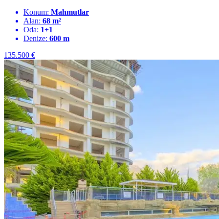
Konum:
Mahmutlar
Alan:
68 m²
Oda:
1+1
Denize:
600 m
135.500
€