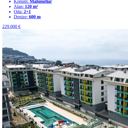
Konum:
Mahmutlar
Alan:
120 m²
Oda:
2+1
Denize:
600 m
229.000
€