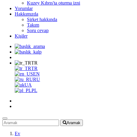
Kuzey Kıbrıs'ta oturma izni
Yorumlar
Hakkımızda
Şirket hakkında
Takım
Soru cevap
Kişiler
TR
TR
EN
RU
UA
PL
Aramak
Ev