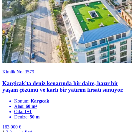
Kimlik No: 3579
Kargicak'ta deniz kenarında bir daire, hazır bir
yaşam çözümü ve karlı bir yatırım fırsatı sunuyor.
Konum:
Kargıcak
Alan:
60 m²
Oda:
1+1
Denize:
50 m
163.000
€