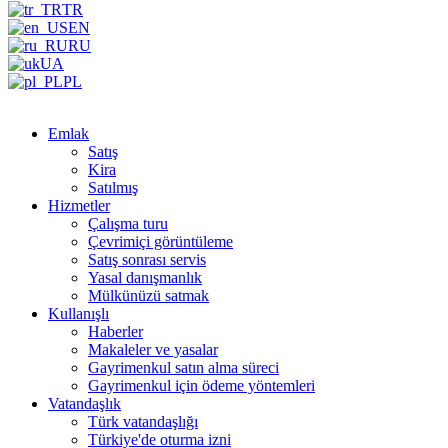
TR
EN
RU
UA
PL
Emlak
Satış
Kira
Satılmış
Hizmetler
Çalışma turu
Çevrimiçi görüntüleme
Satış sonrası servis
Yasal danışmanlık
Mülkünüzü satmak
Kullanışlı
Haberler
Makaleler ve yasalar
Gayrimenkul satın alma süreci
Gayrimenkul için ödeme yöntemleri
Vatandaşlık
Türk vatandaşlığı
Türkiye'de oturma izni