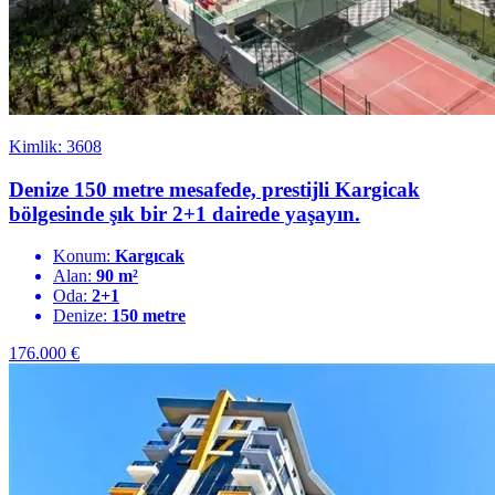
Kimlik: 3608
Denize 150 metre mesafede, prestijli Kargicak
bölgesinde şık bir 2+1 dairede yaşayın.
Konum:
Kargıcak
Alan:
90 m²
Oda:
2+1
Denize:
150 metre
176.000
€