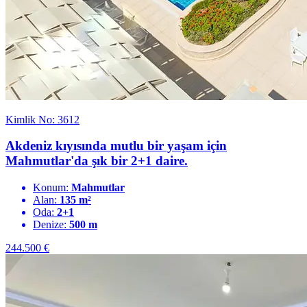
Kimlik No: 3612
Akdeniz kıyısında mutlu bir yaşam için
Mahmutlar'da şık bir 2+1 daire.
Konum:
Mahmutlar
Alan:
135 m²
Oda:
2+1
Denize:
500 m
244.500
€