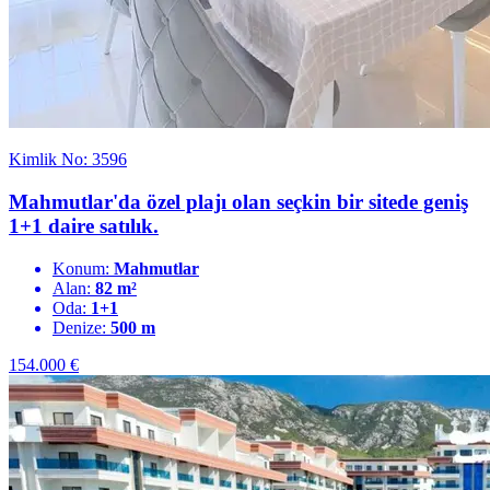
Kimlik No: 3596
Mahmutlar'da özel plajı olan seçkin bir sitede geniş
1+1 daire satılık.
Konum:
Mahmutlar
Alan:
82 m²
Oda:
1+1
Denize:
500 m
154.000
€