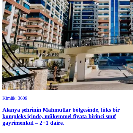
Kimlik: 3609
Alanya şehrinin Mahmutlar bölgesinde, lüks bir
kompleks içinde, mükemmel fiyata birinci sınıf
gayrimenkul – 2+1 daire.