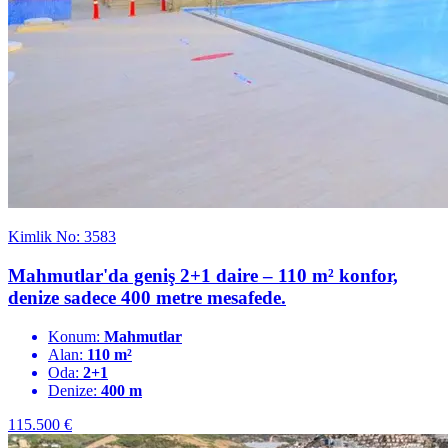
Kimlik No: 3583
Mahmutlar'da geniş 2+1 daire – 110 m² konfor,
denize sadece 400 metre mesafede.
Konum:
Mahmutlar
Alan:
110 m²
Oda:
2+1
Denize:
400 m
115.500
€