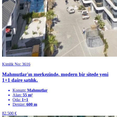
Kimlik No: 3616
Mahmutlar'ın merkezinde, modern bir sitede yeni
1+1 daire satılık.
Konum:
Mahmutlar
Alan:
55 m²
Oda:
1+1
Denize:
600 m
82.500
€