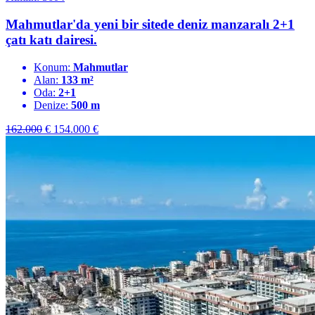
Mahmutlar'da yeni bir sitede deniz manzaralı 2+1
çatı katı dairesi.
Konum:
Mahmutlar
Alan:
133 m²
Oda:
2+1
Denize:
500 m
162.000
€
154.000
€