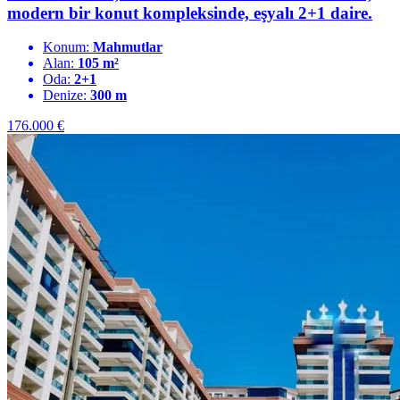
modern bir konut kompleksinde, eşyalı 2+1 daire.
Konum:
Mahmutlar
Alan:
105 m²
Oda:
2+1
Denize:
300 m
176.000
€