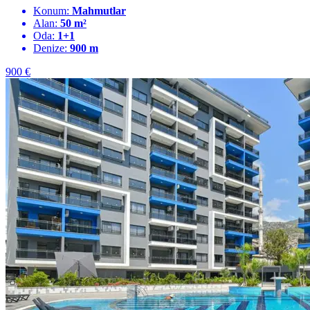
Konum:
Mahmutlar
Alan:
50 m²
Oda:
1+1
Denize:
900 m
900
€