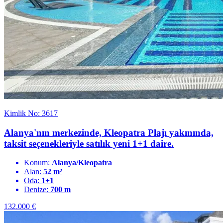
Kimlik No: 3617
Alanya'nın merkezinde, Kleopatra Plajı yakınında,
taksit seçenekleriyle satılık yeni 1+1 daire.
Konum:
Alanya/Kleopatra
Alan:
52 m²
Oda:
1+1
Denize:
700 m
132.000
€