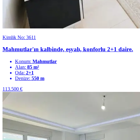
Kimlik No: 3611
Mahmutlar'ın kalbinde, eşyalı, konforlu 2+1 daire.
Konum:
Mahmutlar
Alan:
85 m²
Oda:
2+1
Denize:
550 m
113.500
€