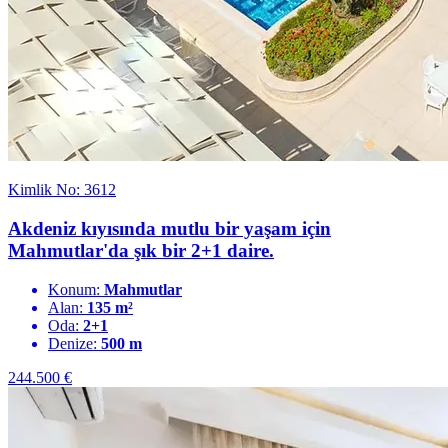
Kimlik No: 3612
Akdeniz kıyısında mutlu bir yaşam için
Mahmutlar'da şık bir 2+1 daire.
Konum:
Mahmutlar
Alan:
135 m²
Oda:
2+1
Denize:
500 m
244.500
€