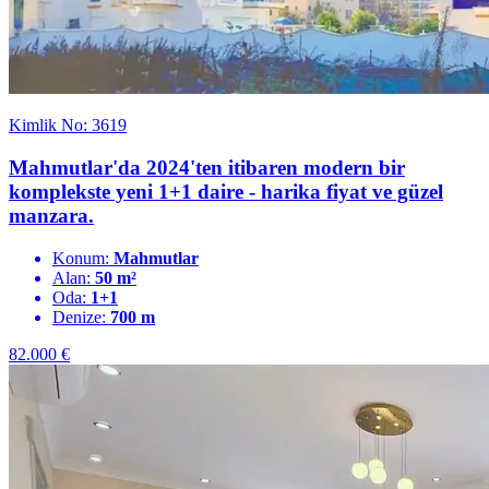
Kimlik No: 3619
Mahmutlar'da 2024'ten itibaren modern bir
komplekste yeni 1+1 daire - harika fiyat ve güzel
manzara.
Konum:
Mahmutlar
Alan:
50 m²
Oda:
1+1
Denize:
700 m
82.000
€