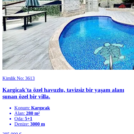
Kimlik No: 3613
Kargicak'ta özel havuzlu, tavizsiz bir yaşam alanı
sunan özel bir villa.
Konum:
Kargıcak
Alan:
280 m²
Oda:
5+1
Denize:
3000 m