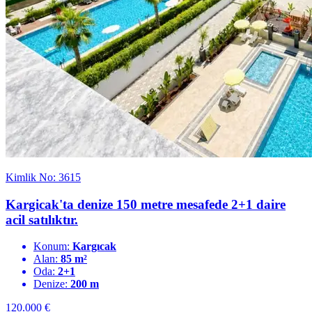
Kimlik No: 3615
Kargicak'ta denize 150 metre mesafede 2+1 daire
acil satılıktır.
Konum:
Kargıcak
Alan:
85 m²
Oda:
2+1
Denize:
200 m
120.000
€