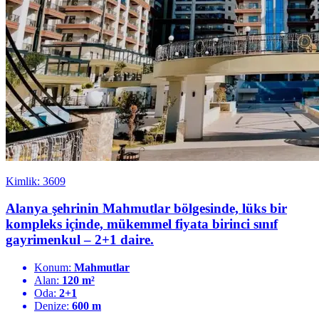
Kimlik: 3609
Alanya şehrinin Mahmutlar bölgesinde, lüks bir
kompleks içinde, mükemmel fiyata birinci sınıf
gayrimenkul – 2+1 daire.
Konum:
Mahmutlar
Alan:
120 m²
Oda:
2+1
Denize:
600 m