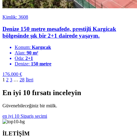
Kimlik: 3608
Denize 150 metre mesafede, prestijli Kargicak
bölgesinde şık bir 2+1 dairede yaşayın.
Konum:
Kargıcak
Alan:
90 m²
Oda:
2+1
Denize:
150 metre
176.000
€
1
2
3
…
28
İleri
En iyi 10 fırsatı inceleyin
Güvenebileceğiniz bir mülk.
en iyi 10
Sipariş seçimi
İLETİŞİM