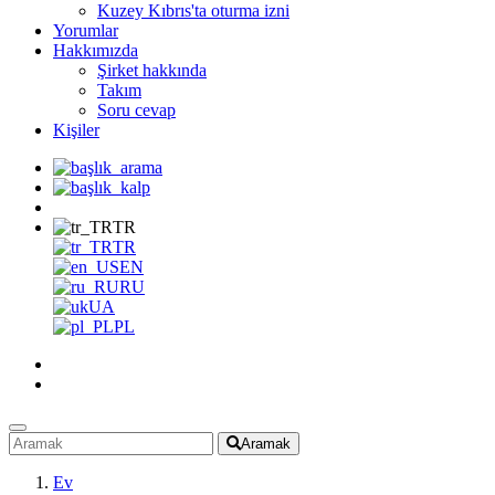
Kuzey Kıbrıs'ta oturma izni
Yorumlar
Hakkımızda
Şirket hakkında
Takım
Soru cevap
Kişiler
TR
TR
EN
RU
UA
PL
Aramak
Ev