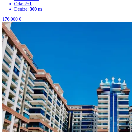
Oda:
2+1
Denize:
300 m
176.000
€