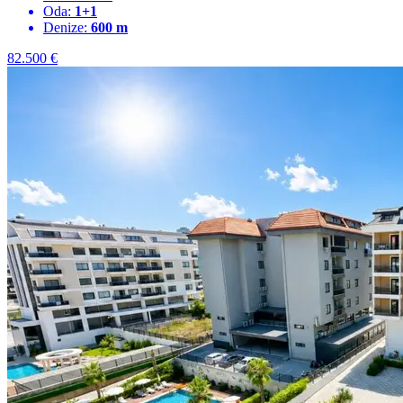
Oda:
1+1
Denize:
600 m
82.500
€