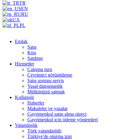
TR
EN
RU
UA
PL
Emlak
Satış
Kira
Satılmış
Hizmetler
Çalışma turu
Çevrimiçi görüntüleme
Satış sonrası servis
Yasal danışmanlık
Mülkünüzü satmak
Kullanışlı
Haberler
Makaleler ve yasalar
Gayrimenkul satın alma süreci
Gayrimenkul için ödeme yöntemleri
Vatandaşlık
Türk vatandaşlığı
Türkiye'de oturma izni