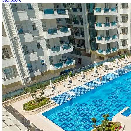
385.000
€