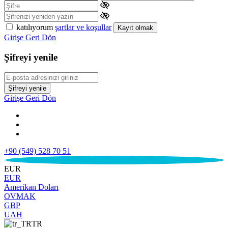
katılıyorum
şartlar ve koşullar
Kayıt olmak
Girişe Geri Dön
Şifreyi yenile
Şifreyi yenile
Girişe Geri Dön
+90 (549) 528 70 51
€
EUR
EUR
Amerikan Doları
OVMAK
GBP
UAH
TR