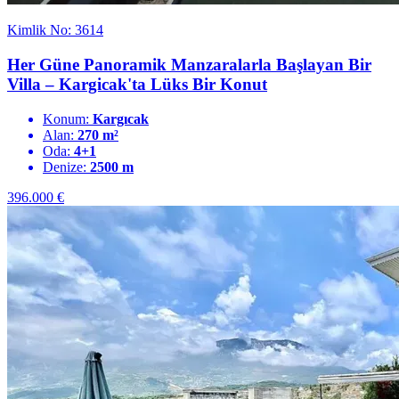
Kimlik No: 3614
Her Güne Panoramik Manzaralarla Başlayan Bir
Villa – Kargicak'ta Lüks Bir Konut
Konum:
Kargıcak
Alan:
270 m²
Oda:
4+1
Denize:
2500 m
396.000
€