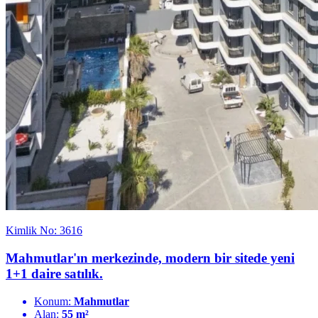
Kimlik No: 3616
Mahmutlar'ın merkezinde, modern bir sitede yeni
1+1 daire satılık.
Konum:
Mahmutlar
Alan:
55 m²