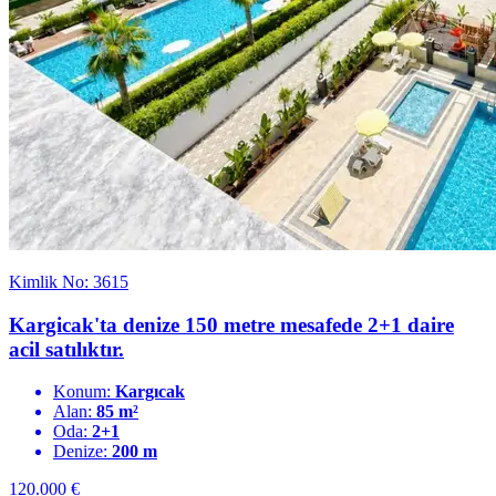
Kimlik No: 3615
Kargicak'ta denize 150 metre mesafede 2+1 daire
acil satılıktır.
Konum:
Kargıcak
Alan:
85 m²
Oda:
2+1
Denize:
200 m
120.000
€