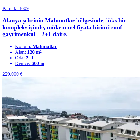
Kimlik: 3609
Alanya şehrinin Mahmutlar bölgesinde, lüks bir
kompleks içinde, mükemmel fiyata birinci sınıf
gayrimenkul – 2+1 daire.
Konum:
Mahmutlar
Alan:
120 m²
Oda:
2+1
Denize:
600 m
229.000
€