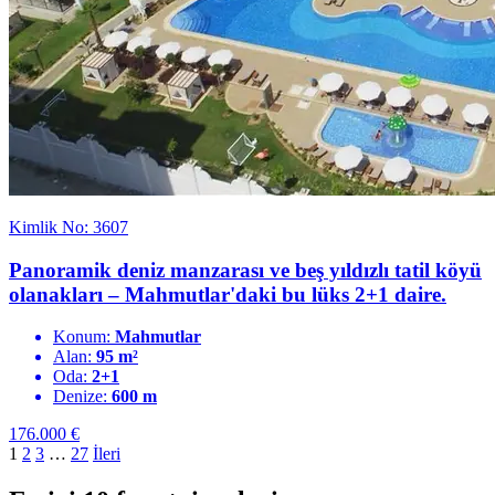
Kimlik No: 3607
Panoramik deniz manzarası ve beş yıldızlı tatil köyü
olanakları – Mahmutlar'daki bu lüks 2+1 daire.
Konum:
Mahmutlar
Alan:
95 m²
Oda:
2+1
Denize:
600 m
176.000
€
1
2
3
…
27
İleri