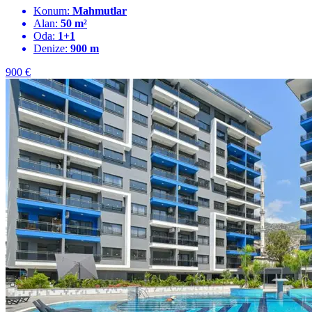
Konum:
Mahmutlar
Alan:
50 m²
Oda:
1+1
Denize:
900 m
900
€