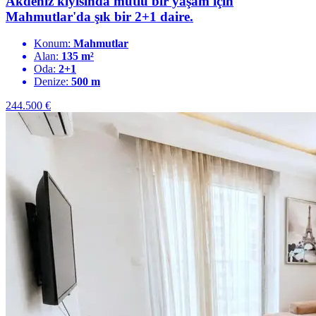
Akdeniz kıyısında mutlu bir yaşam için
Mahmutlar'da şık bir 2+1 daire.
Konum:
Mahmutlar
Alan:
135 m²
Oda:
2+1
Denize:
500 m
244.500
€