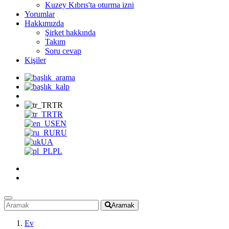
Kuzey Kıbrıs'ta oturma izni
Yorumlar
Hakkımızda
Şirket hakkında
Takım
Soru cevap
Kişiler
TR
TR
EN
RU
UA
PL
Aramak
Ev