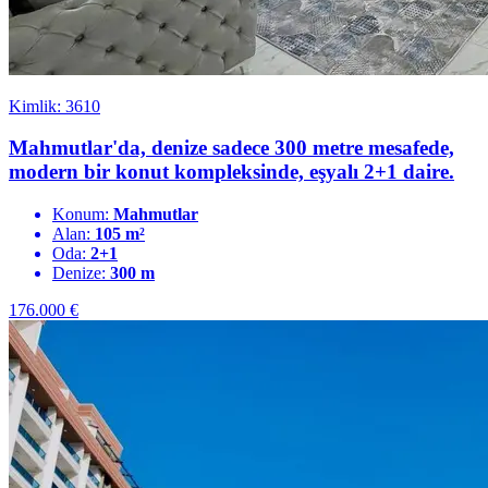
Kimlik: 3610
Mahmutlar'da, denize sadece 300 metre mesafede,
modern bir konut kompleksinde, eşyalı 2+1 daire.
Konum:
Mahmutlar
Alan:
105 m²
Oda:
2+1
Denize:
300 m
176.000
€