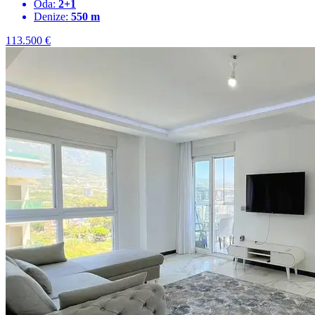
Oda:
2+1
Denize:
550 m
113.500
€