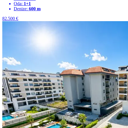
Oda:
1+1
Denize:
600 m
82.500
€