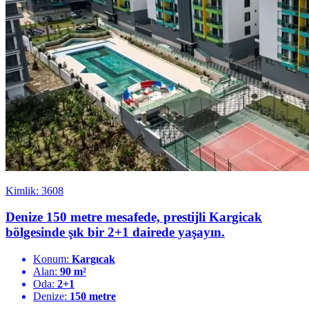
Kimlik: 3608
Denize 150 metre mesafede, prestijli Kargicak
bölgesinde şık bir 2+1 dairede yaşayın.
Konum:
Kargıcak
Alan:
90 m²
Oda:
2+1
Denize:
150 metre