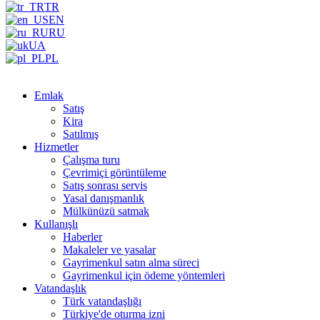
TR
EN
RU
UA
PL
Emlak
Satış
Kira
Satılmış
Hizmetler
Çalışma turu
Çevrimiçi görüntüleme
Satış sonrası servis
Yasal danışmanlık
Mülkünüzü satmak
Kullanışlı
Haberler
Makaleler ve yasalar
Gayrimenkul satın alma süreci
Gayrimenkul için ödeme yöntemleri
Vatandaşlık
Türk vatandaşlığı
Türkiye'de oturma izni