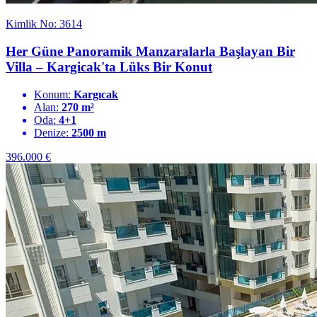
Kimlik No: 3614
Her Güne Panoramik Manzaralarla Başlayan Bir
Villa – Kargicak'ta Lüks Bir Konut
Konum:
Kargıcak
Alan:
270 m²
Oda:
4+1
Denize:
2500 m
396.000
€