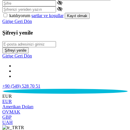
katılıyorum
şartlar ve koşullar
Kayıt olmak
Girişe Geri Dön
Şifreyi yenile
Şifreyi yenile
Girişe Geri Dön
+90 (549) 528 70 51
€
EUR
EUR
Amerikan Doları
OVMAK
GBP
UAH
TR