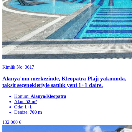
Kimlik No: 3617
Alanya'nın merkezinde, Kleopatra Plajı yakınında,
taksit seçenekleriyle satılık yeni 1+1 daire.
Konum:
Alanya/Kleopatra
Alan:
52 m²
Oda:
1+1
Denize:
700 m
132.000
€