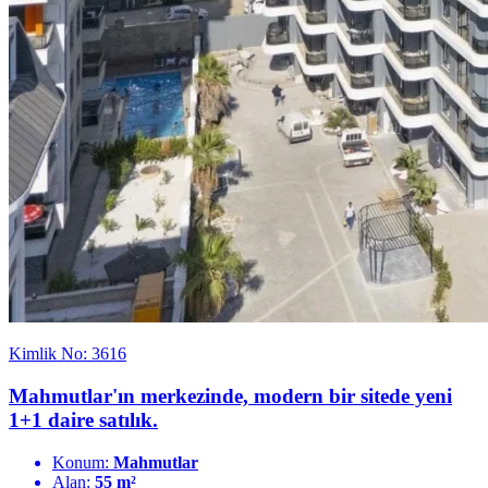
Kimlik No: 3616
Mahmutlar'ın merkezinde, modern bir sitede yeni
1+1 daire satılık.
Konum:
Mahmutlar
Alan:
55 m²