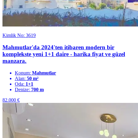
Kimlik No: 3619
Mahmutlar'da 2024'ten itibaren modern bir
komplekste yeni 1+1 daire - harika fiyat ve güzel
manzara.
Konum:
Mahmutlar
Alan:
50 m²
Oda:
1+1
Denize:
700 m
82.000
€