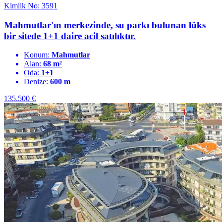
Kimlik No: 3591
Mahmutlar'ın merkezinde, su parkı bulunan lüks
bir sitede 1+1 daire acil satılıktır.
Konum:
Mahmutlar
Alan:
68 m²
Oda:
1+1
Denize:
600 m
135.500
€