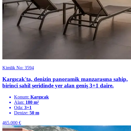
Kimlik No: 3594
Kargıcak'ta, denizin panoramik manzarasına sahip,
birinci sahil şeridinde yer alan geniş 3+1 daire.
Konum:
Kargıcak
Alan:
180 m²
Oda:
3+1
Denize:
50 m
465.000
€