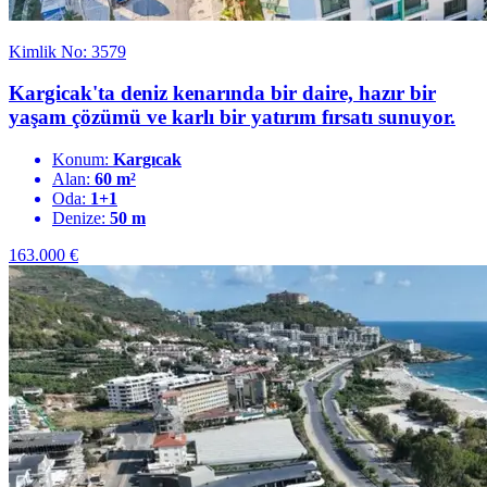
Kimlik No: 3579
Kargicak'ta deniz kenarında bir daire, hazır bir
yaşam çözümü ve karlı bir yatırım fırsatı sunuyor.
Konum:
Kargıcak
Alan:
60 m²
Oda:
1+1
Denize:
50 m
163.000
€