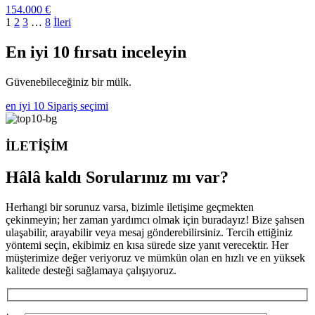
154.000
€
1
2
3
…
8
İleri
En iyi 10 fırsatı inceleyin
Güvenebileceğiniz bir mülk.
en iyi 10
Sipariş seçimi
İLETİŞİM
Hâlâ kaldı
Sorularınız mı var?
Herhangi bir sorunuz varsa, bizimle iletişime geçmekten
çekinmeyin; her zaman yardımcı olmak için buradayız! Bize şahsen
ulaşabilir, arayabilir veya mesaj gönderebilirsiniz. Tercih ettiğiniz
yöntemi seçin, ekibimiz en kısa sürede size yanıt verecektir. Her
müşterimize değer veriyoruz ve mümkün olan en hızlı ve en yüksek
kalitede desteği sağlamaya çalışıyoruz.