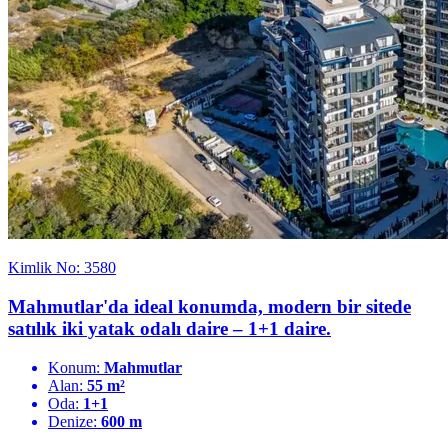
Kimlik No: 3580
Mahmutlar'da ideal konumda, modern bir sitede
satılık iki yatak odalı daire – 1+1 daire.
Konum:
Mahmutlar
Alan:
55 m²
Oda:
1+1
Denize:
600 m