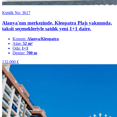
Kimlik No: 3617
Alanya'nın merkezinde, Kleopatra Plajı yakınında,
taksit seçenekleriyle satılık yeni 1+1 daire.
Konum:
Alanya/Kleopatra
Alan:
52 m²
Oda:
1+1
Denize:
700 m
132.000
€