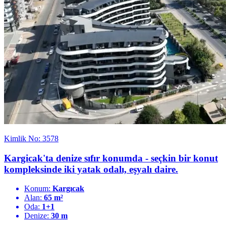
Kimlik No: 3578
Kargicak'ta denize sıfır konumda - seçkin bir konut
kompleksinde iki yatak odalı, eşyalı daire.
Konum:
Kargıcak
Alan:
65 m²
Oda:
1+1
Denize:
30 m