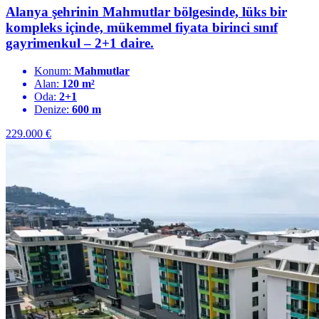
Alanya şehrinin Mahmutlar bölgesinde, lüks bir
kompleks içinde, mükemmel fiyata birinci sınıf
gayrimenkul – 2+1 daire.
Konum:
Mahmutlar
Alan:
120 m²
Oda:
2+1
Denize:
600 m
229.000
€