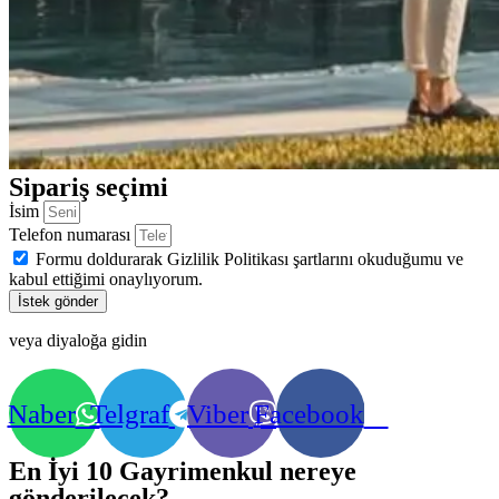
Sipariş seçimi
İsim
Telefon numarası
Formu doldurarak Gizlilik Politikası şartlarını okuduğumu ve
kabul ettiğimi onaylıyorum.
İstek gönder
veya diyaloğa gidin
Naber
Telgraf
Viber
Facebook
En İyi 10 Gayrimenkul nereye
gönderilecek?