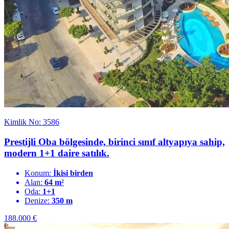
Kimlik No: 3586
Prestijli Oba bölgesinde, birinci sınıf altyapıya sahip,
modern 1+1 daire satılık.
Konum:
İkisi birden
Alan:
64 m²
Oda:
1+1
Denize:
350 m
188.000
€