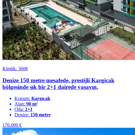
Kimlik: 3608
Denize 150 metre mesafede, prestijli Kargicak
bölgesinde şık bir 2+1 dairede yaşayın.
Konum:
Kargıcak
Alan:
90 m²
Oda:
2+1
Denize:
150 metre
176.000
€