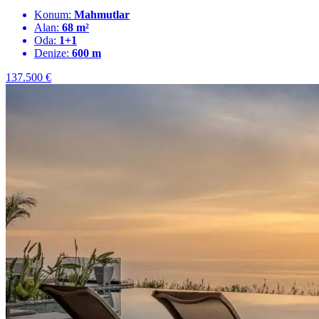
Konum:
Mahmutlar
Alan:
68 m²
Oda:
1+1
Denize:
600 m
137.500
€