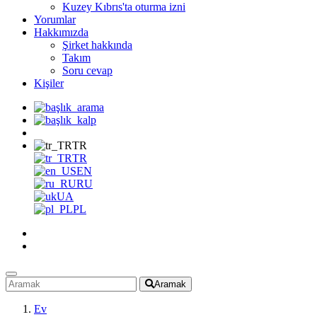
Kuzey Kıbrıs'ta oturma izni
Yorumlar
Hakkımızda
Şirket hakkında
Takım
Soru cevap
Kişiler
TR
TR
EN
RU
UA
PL
Aramak
Ev