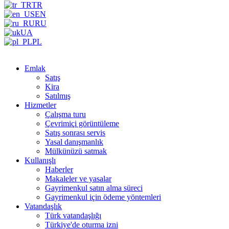
TR
EN
RU
UA
PL
Emlak
Satış
Kira
Satılmış
Hizmetler
Çalışma turu
Çevrimiçi görüntüleme
Satış sonrası servis
Yasal danışmanlık
Mülkünüzü satmak
Kullanışlı
Haberler
Makaleler ve yasalar
Gayrimenkul satın alma süreci
Gayrimenkul için ödeme yöntemleri
Vatandaşlık
Türk vatandaşlığı
Türkiye'de oturma izni