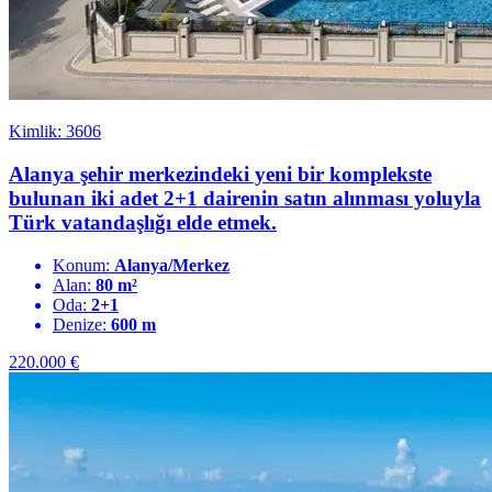
Kimlik: 3606
Alanya şehir merkezindeki yeni bir komplekste
bulunan iki adet 2+1 dairenin satın alınması yoluyla
Türk vatandaşlığı elde etmek.
Konum:
Alanya/Merkez
Alan:
80 m²
Oda:
2+1
Denize:
600 m
220.000
€