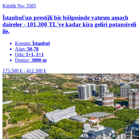
Kimlik No: 3585
İstanbul'un prestijli bir bölgesinde yatırım amaçlı
daireler - 101.300 TL'ye kadar kira geliri potansiyeli
ile.
Konum:
İstanbul
Alan:
50-78
Oda:
1+1, 2+1
Denize:
3000 m
175.500
€
-
412.300
€