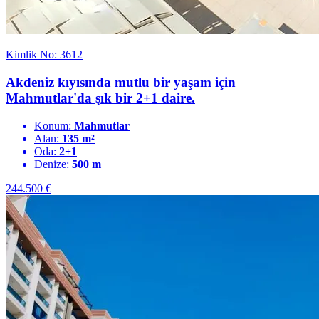
Kimlik No: 3612
Akdeniz kıyısında mutlu bir yaşam için
Mahmutlar'da şık bir 2+1 daire.
Konum:
Mahmutlar
Alan:
135 m²
Oda:
2+1
Denize:
500 m
244.500
€