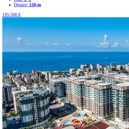
Denize:
120 m
195.500
€