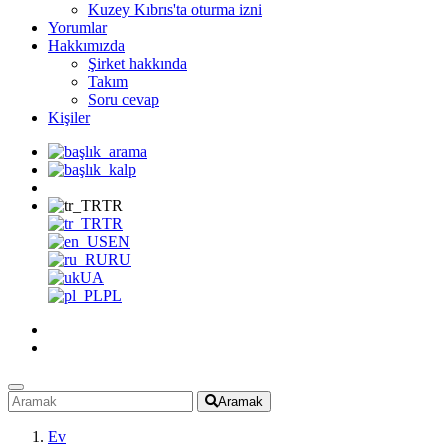
Kuzey Kıbrıs'ta oturma izni
Yorumlar
Hakkımızda
Şirket hakkında
Takım
Soru cevap
Kişiler
TR
TR
EN
RU
UA
PL
Aramak
Ev