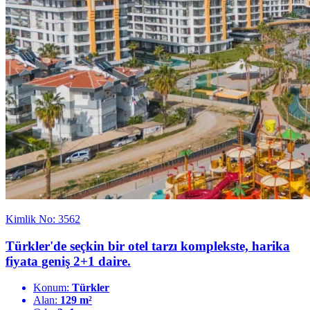
Kimlik No: 3562
Türkler'de seçkin bir otel tarzı komplekste, harika
fiyata geniş 2+1 daire.
Konum:
Türkler
Alan:
129 m²