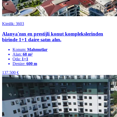
Kimlik: 3603
Alanya'nın en prestijli konut komplekslerinden
birinde 1+1 daire satın alın.
Konum:
Mahmutlar
Alan:
68 m²
Oda:
1+1
Denize:
600 m
137.500
€