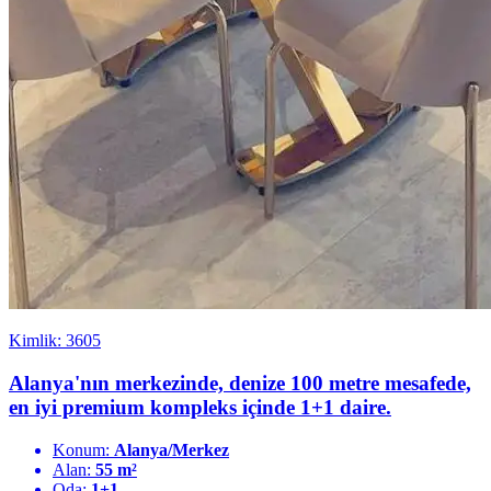
Kimlik: 3605
Alanya'nın merkezinde, denize 100 metre mesafede,
en iyi premium kompleks içinde 1+1 daire.
Konum:
Alanya/Merkez
Alan:
55 m²
Oda:
1+1