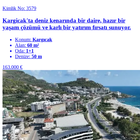
Kimlik No: 3579
Kargicak'ta deniz kenarında bir daire, hazır bir
yaşam çözümü ve karlı bir yatırım fırsatı sunuyor.
Konum:
Kargıcak
Alan:
60 m²
Oda:
1+1
Denize:
50 m
163.000
€