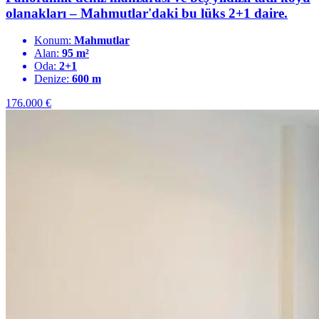
olanakları – Mahmutlar'daki bu lüks 2+1 daire.
Konum:
Mahmutlar
Alan:
95 m²
Oda:
2+1
Denize:
600 m
176.000
€