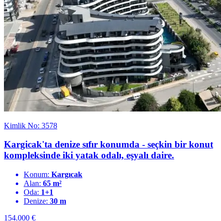
Kimlik No: 3578
Kargicak'ta denize sıfır konumda - seçkin bir konut
kompleksinde iki yatak odalı, eşyalı daire.
Konum:
Kargıcak
Alan:
65 m²
Oda:
1+1
Denize:
30 m
154.000
€