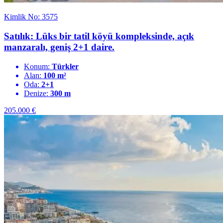
Kimlik No: 3575
Satılık: Lüks bir tatil köyü kompleksinde, açık
manzaralı, geniş 2+1 daire.
Konum:
Türkler
Alan:
100 m²
Oda:
2+1
Denize:
300 m
205.000
€