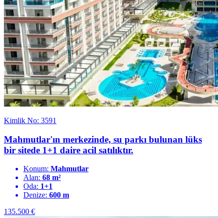
Kimlik No: 3591
Mahmutlar'ın merkezinde, su parkı bulunan lüks
bir sitede 1+1 daire acil satılıktır.
Konum:
Mahmutlar
Alan:
68 m²
Oda:
1+1
Denize:
600 m
135.500
€