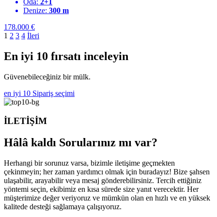
Oda:
2+1
Denize:
300 m
178.000
€
1
2
3
4
İleri
En iyi 10 fırsatı inceleyin
Güvenebileceğiniz bir mülk.
en iyi 10
Sipariş seçimi
İLETİŞİM
Hâlâ kaldı
Sorularınız mı var?
Herhangi bir sorunuz varsa, bizimle iletişime geçmekten
çekinmeyin; her zaman yardımcı olmak için buradayız! Bize şahsen
ulaşabilir, arayabilir veya mesaj gönderebilirsiniz. Tercih ettiğiniz
yöntemi seçin, ekibimiz en kısa sürede size yanıt verecektir. Her
müşterimize değer veriyoruz ve mümkün olan en hızlı ve en yüksek
kalitede desteği sağlamaya çalışıyoruz.