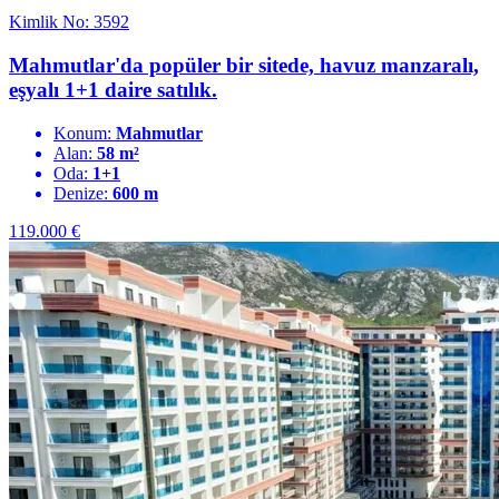
Kimlik No: 3592
Mahmutlar'da popüler bir sitede, havuz manzaralı,
eşyalı 1+1 daire satılık.
Konum:
Mahmutlar
Alan:
58 m²
Oda:
1+1
Denize:
600 m
119.000
€