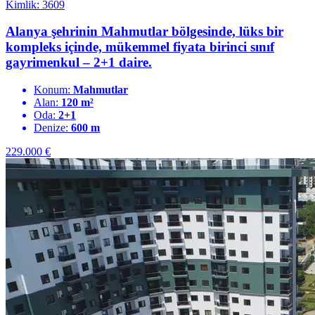
Kimlik: 3609
Alanya şehrinin Mahmutlar bölgesinde, lüks bir
kompleks içinde, mükemmel fiyata birinci sınıf
gayrimenkul – 2+1 daire.
Konum:
Mahmutlar
Alan:
120 m²
Oda:
2+1
Denize:
600 m
229.000
€