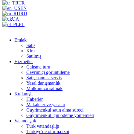
TR
EN
RU
UA
PL
Emlak
Satış
Kira
Satılmış
Hizmetler
Çalışma turu
Çevrimiçi görüntüleme
Satış sonrası servis
Yasal danışmanlık
Mülkünüzü satmak
Kullanışlı
Haberler
Makaleler ve yasalar
Gayrimenkul satın alma süreci
Gayrimenkul için ödeme yöntemleri
Vatandaşlık
Türk vatandaşlığı
Türkiye'de oturma izni