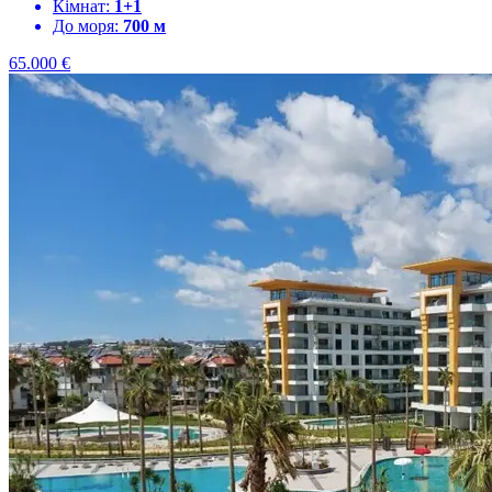
Кімнат:
1+1
До моря:
700 м
65.000
€