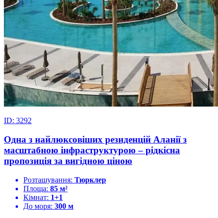
ID: 3292
Одна з найлюксовіших резиденцій Аланії з
масштабною інфраструктурою – рідкісна
пропозиція за вигідною ціною
Розташування:
Тюрклер
Площа:
85 м²
Кімнат:
1+1
До моря:
300 м