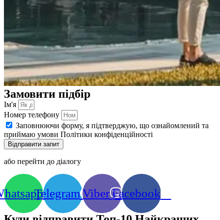
Замовити підбір
Ім'я
Номер телефону
Заповнюючи форму, я підтверджую, що ознайомлений та
приймаю умови Політики конфіденційності
Відправити запит
або перейти до діалогу
hatsapp
Telegram
Viber
Facebook
Куди відправити Топ-10 Найкращих