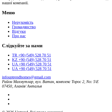
нашої компанії.
Меню
Нерухомість
Громадянство
Відгуки
Про нас
Слідкуйте за нами
TR +90 (549) 528 70 51
KZ +90 (549) 528 70 51
UA +90 (549) 528 70 51
UA +90 (549) 528 70 51
infouptrendhomes@gmail.com
Район Махмутлар, вул. Ватан, комплекс Торос 2, No: 5\Е
07450, Аланія/ Анталья