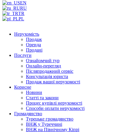
EN
RU
TR
PL
Нерухомість
Продаж
Оренда
Продані
Послуги
Ознайомчий тур
Онлайн-перегляд
Післяпродажний сервіс
Консультація юриста
Продаж вашої нерухомості
Корисне
Новини
Статті та закони
Процес купівлі нерухомості
Способи оплати нерухомості
Громадянство
Турецьке громадянство
ВНЖ у Туреччині
ВНЖ на Північному Кіпрі