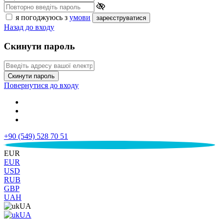
я погоджуюсь з
умови
зареєструватися
Назад до входу
Скинути пароль
Скинути пароль
Повернутися до входу
+90 (549) 528 70 51
€
EUR
EUR
USD
RUB
GBP
UAH
UA
UA