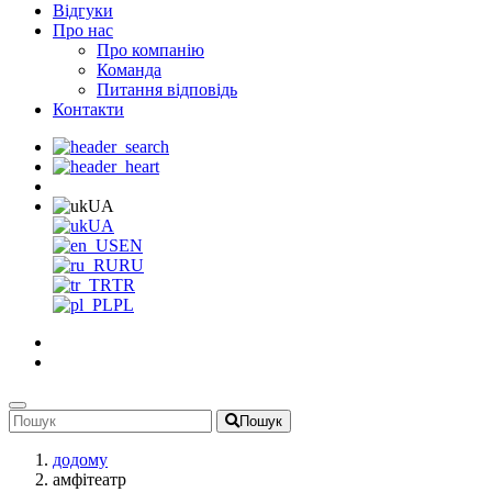
Відгуки
Про нас
Про компанію
Команда
Питання відповідь
Контакти
UA
UA
EN
RU
TR
PL
Пошук
додому
амфітеатр