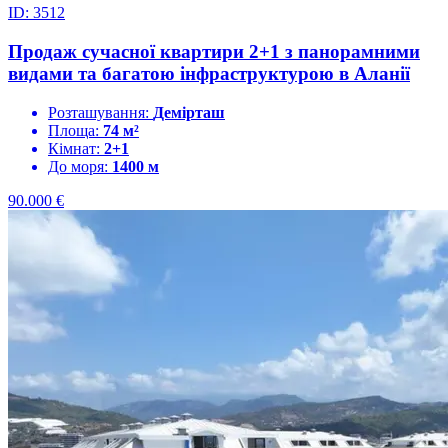
ID: 3512
Продаж сучасної квартири 2+1 з панорамними
видами та багатою інфраструктурою в Аланії
Розташування:
Демірташ
Площа:
74 м²
Кімнат:
2+1
До моря:
1400 м
90.000
€