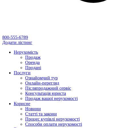
800-555-6789
Додати лістинг
Нерухомість
Продаж
Оренда
Продані
Послуги
Ознайомчий тур
Онлайн-перегляд
Післяпродажний сервіс
Консультація юриста
Продаж вашої нерухомості
Корисне
Новини
Статті та закони
Процес купівлі нерухомості
Способи оплати нерухомості