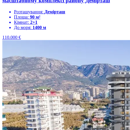
масштабному комплексі району Демірташ
Розташування:
Демірташ
Площа:
90 м²
Кімнат:
2+1
До моря:
1400 м
110.000
€