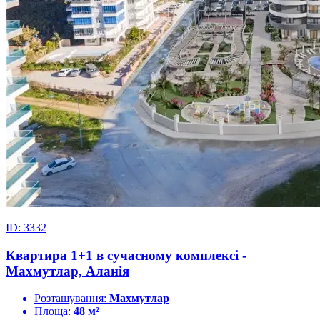
ID: 3332
Квартира 1+1 в сучасному комплексі -
Махмутлар, Аланія
Розташування:
Махмутлар
Площа:
48 м²