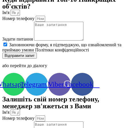
об'єктів?
Ім'я
Номер телефону
Задати питання
Заповнюючи форму, я підтверджую, що ознайомлений та
приймаю умови Політики конфіденційності
Відправити запит
або перейти до діалогу
hatsapp
Telegram
Viber
Facebook
Залишіть свій номер телефону,
менеджер зв'яжеться з Вами
Ім'я
Номер телефону