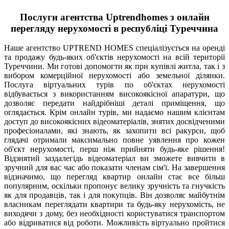
Послуги агентства Uptrendhomes з онлайн
перегляду нерухомості в республіці Туреччина
Наше агентство UPTREND HOMES спеціалізується на оренді
та продажу будь-яких об'єктів нерухомості на всій території
Туреччини. Ми готові допомогти як при купівлі житла, так і з
вибором комерційної нерухомості або земельної ділянки.
Послуга віртуальних турів по об'єктах нерухомості
відбувається з використанням високоякісної апаратури, що
дозволяє передати найдрібніші деталі приміщення, що
оглядається. Крім онлайн турів, ми надаємо нашим клієнтам
доступ до високоякісних відеоматеріалів, знятих досвідченими
професіоналами, які знають, як захопити всі ракурси, щоб
глядачі отримали максимально повне уявлення про кожен
об'єкт нерухомості, перш ніж прийняти будь-яке рішення!
Відзнятий заздалегідь відеоматеріал ви зможете вивчити в
зручний для вас час або показати членам сім'ї. На завершення
відзначимо, що перегляд квартир онлайн стає все більш
популярним, оскільки пропонує велику зручність та гнучкість
як для продавців, так і для покупців. Він дозволяє майбутнім
власникам переглядати квартири та будь-яку нерухомість, не
виходячи з дому, без необхідності користуватися транспортом
або відриватися від роботи. Можливість віртуально пройтися