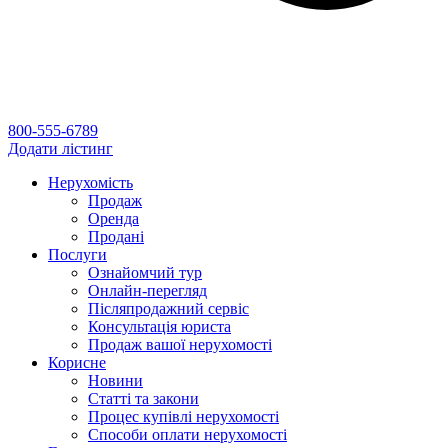
800-555-6789
Додати лістинг
Нерухомість
Продаж
Оренда
Продані
Послуги
Ознайомчий тур
Онлайн-перегляд
Післяпродажний сервіс
Консультація юриста
Продаж вашої нерухомості
Корисне
Новини
Статті та закони
Процес купівлі нерухомості
Способи оплати нерухомості