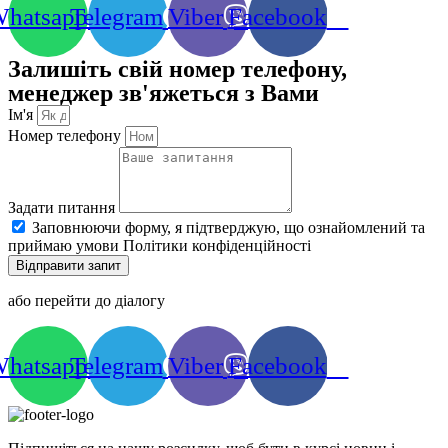
hatsapp
Telegram
Viber
Facebook
Залишіть свій номер телефону,
менеджер зв'яжеться з Вами
Ім'я
Номер телефону
Задати питання
Заповнюючи форму, я підтверджую, що ознайомлений та
приймаю умови Політики конфіденційності
Відправити запит
або перейти до діалогу
hatsapp
Telegram
Viber
Facebook