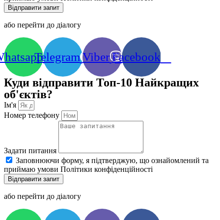
Відправити запит
або перейти до діалогу
hatsapp
Telegram
Viber
Facebook
Куди відправити Топ-10 Найкращих
об'єктів?
Ім'я
Номер телефону
Задати питання
Заповнюючи форму, я підтверджую, що ознайомлений та
приймаю умови Політики конфіденційності
Відправити запит
або перейти до діалогу