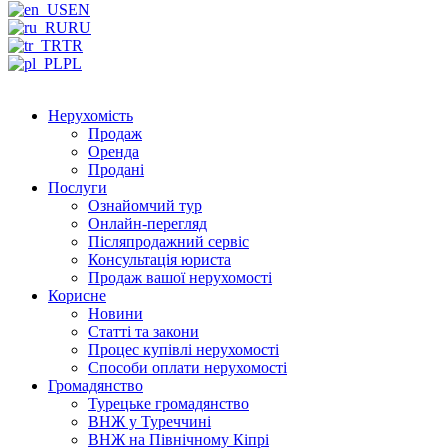
EN
RU
TR
PL
Нерухомість
Продаж
Оренда
Продані
Послуги
Ознайомчий тур
Онлайн-перегляд
Післяпродажний сервіс
Консультація юриста
Продаж вашої нерухомості
Корисне
Новини
Статті та закони
Процес купівлі нерухомості
Способи оплати нерухомості
Громадянство
Турецьке громадянство
ВНЖ у Туреччині
ВНЖ на Північному Кіпрі