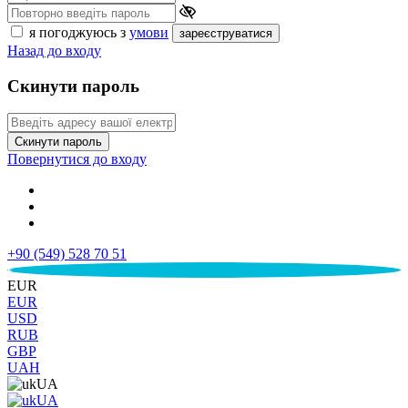
я погоджуюсь з
умови
зареєструватися
Назад до входу
Скинути пароль
Скинути пароль
Повернутися до входу
+90 (549) 528 70 51
€
EUR
EUR
USD
RUB
GBP
UAH
UA
UA