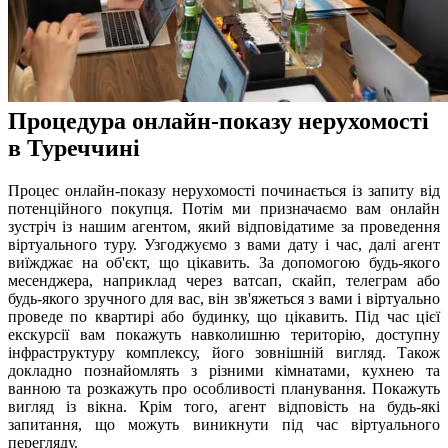
Процедура онлайн-показу нерухомості
в Туреччині
Процес онлайн-показу нерухомості починається із запиту від
потенційного покупця. Потім ми призначаємо вам онлайн
зустріч із нашим агентом, який відповідатиме за проведення
віртуального туру. Узгоджуємо з вами дату і час, далі агент
виїжджає на об'єкт, що цікавить. За допомогою будь-якого
месенджера, наприклад через ватсап, скайп, телеграм або
будь-якого зручного для вас, він зв'яжеться з вами і віртуально
проведе по квартирі або будинку, що цікавить. Під час цієї
екскурсії вам покажуть навколишню територію, доступну
інфраструктуру комплексу, його зовнішній вигляд. Також
докладно познайомлять з різними кімнатами, кухнею та
ванною та розкажуть про особливості планування. Покажуть
вигляд із вікна. Крім того, агент відповість на будь-які
запитання, що можуть виникнути під час віртуального
перегляду.