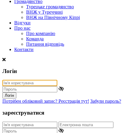
Громадянство
Турецьке громадянство
ВНЖ у Туреччині
ВНЖ на Північному Кіпрі
Відгуки
Про нас
Про компанію
Команда
Питання відповідь
Контакти
Логін
Логін
Потрібен обліковий запис? Реєстрація тут!
Забули пароль?
зареєструватися