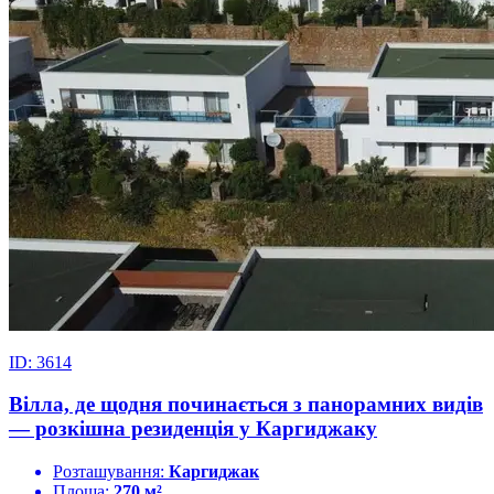
ID: 3614
Вілла, де щодня починається з панорамних видів
— розкішна резиденція у Каргиджаку
Розташування:
Каргиджак
Площа:
270 м²