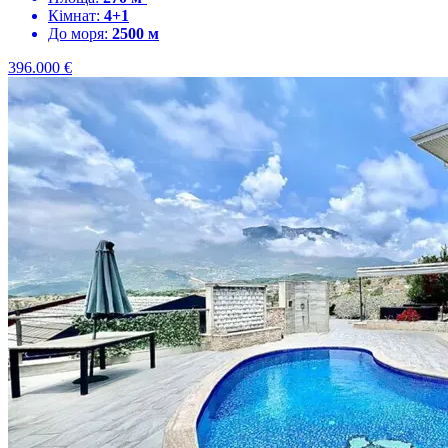
Кімнат:
4+1
До моря:
2500 м
396.000
€