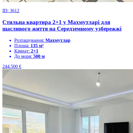
ID: 3612
Стильна квартира 2+1 у Махмутларі для
щасливого життя на Середземному узбережжі
Розташування:
Махмутлар
Площа:
135 м²
Кімнат:
2+1
До моря:
500 м
244.500
€