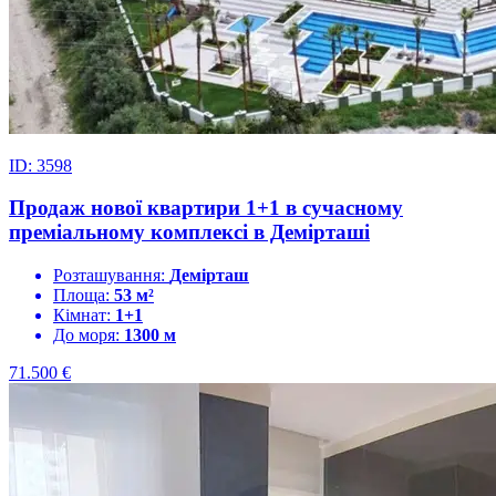
ID: 3598
Продаж нової квартири 1+1 в сучасному
преміальному комплексі в Демірташі
Розташування:
Демірташ
Площа:
53 м²
Кімнат:
1+1
До моря:
1300 м
71.500
€