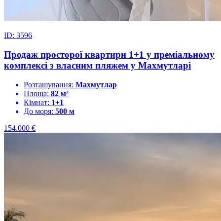
ID: 3596
Продаж просторої квартири 1+1 у преміальному
комплексі з власним пляжем у Махмутларі
Розташування:
Махмутлар
Площа:
82 м²
Кімнат:
1+1
До моря:
500 м
154.000
€