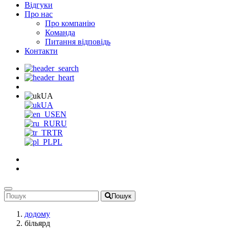
Відгуки
Про нас
Про компанію
Команда
Питання відповідь
Контакти
UA
UA
EN
RU
TR
PL
Пошук
додому
більярд