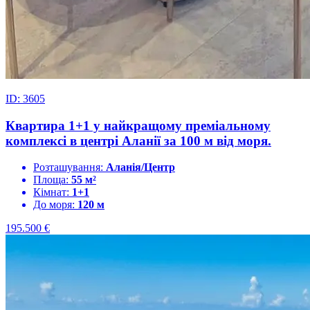
ID: 3605
Квартира 1+1 у найкращому преміальному
комплексі в центрі Аланії за 100 м від моря.
Розташування:
Аланія/Центр
Площа:
55 м²
Кімнат:
1+1
До моря:
120 м
195.500
€