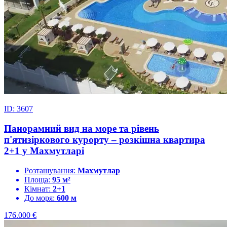
ID: 3607
Панорамний вид на море та рівень
п'ятизіркового курорту – розкішна квартира
2+1 у Махмутларі
Розташування:
Махмутлар
Площа:
95 м²
Кімнат:
2+1
До моря:
600 м
176.000
€