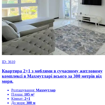
ID: 3610
Квартира 2+1 з меблями в сучасному житловому
комплексі в Махмутларі всього за 300 метрів від
моря.
Розташування:
Махмутлар
Площа:
105 м²
Кімнат:
2+1
До моря:
300 м