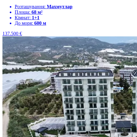
Розташування:
Махмутлар
Площа:
68 м²
Кімнат:
1+1
До моря:
600 м
137.500
€