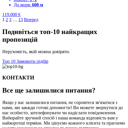
До моря:
600 м
119.000
€
1
2
3
…
13
Вперед
Подивіться топ-10 найкращих
пропозицій
Нерухомість, якій можна довіряти.
Топ 10
Замовити підбір
КОНТАКТИ
Все ще залишилися
питання?
Якщо у вас залишилися питання, не соромтеся зв'язатися з
нами, ми завжди готові допомогти! Ви можете звернутися до
нас особисто, зателефонувати чи надіслати повідомлення.
Вибирайте зручний спосіб і наша команда відповість вам у
найкоротші терміни. Ми цінуємо кожного клієнта та прагнемо