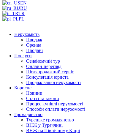
EN
RU
TR
PL
Нерухомість
Продаж
Оренда
Продані
Послуги
Ознайомчий тур
Онлайн-перегляд
Післяпродажний сервіс
Консультація юриста
Продаж вашої нерухомості
Корисне
Новини
Статті та закони
Процес купівлі нерухомості
Способи оплати нерухомості
Громадянство
Турецьке громадянство
ВНЖ у Туреччині
ВНЖ на Північному Кіпрі