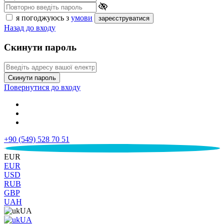
я погоджуюсь з
умови
зареєструватися
Назад до входу
Скинути пароль
Скинути пароль
Повернутися до входу
+90 (549) 528 70 51
€
EUR
EUR
USD
RUB
GBP
UAH
UA
UA