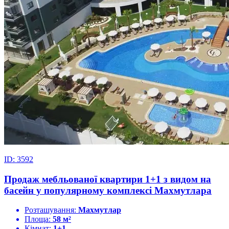
ID: 3592
Продаж мебльованої квартири 1+1 з видом на
басейн у популярному комплексі Махмутлара
Розташування:
Махмутлар
Площа:
58 м²
Кімнат:
1+1