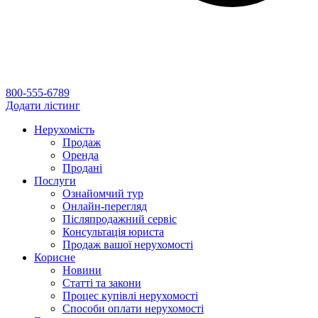
800-555-6789
Додати лістинг
Нерухомість
Продаж
Оренда
Продані
Послуги
Ознайомчий тур
Онлайн-перегляд
Післяпродажний сервіс
Консультація юриста
Продаж вашої нерухомості
Корисне
Новини
Статті та закони
Процес купівлі нерухомості
Способи оплати нерухомості