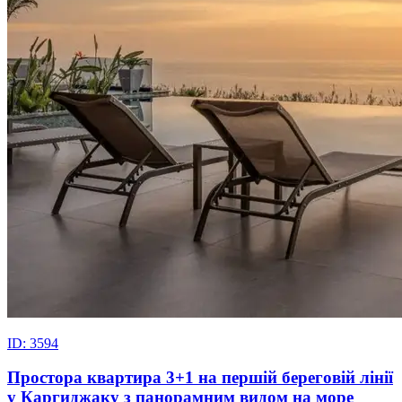
ID: 3594
Простора квартира 3+1 на першій береговій лінії
у Каргиджаку з панорамним видом на море