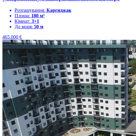
Розташування:
Каргиджак
Площа:
180 м²
Кімнат:
3+1
До моря:
50 м
465.000
€