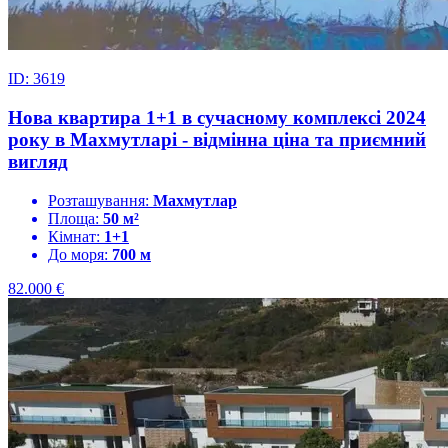
ID: 3619
Нова квартира 1+1 в сучасному комплексі 2024
року в Махмутларі - відмінна ціна та приємний
вигляд
Розташування:
Махмутлар
Площа:
50 м²
Кімнат:
1+1
До моря:
700 м
82.000
€