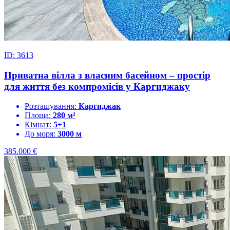
ID: 3613
Приватна вілла з власним басейном – простір
для життя без компромісів у Каргиджаку
Розташування:
Каргиджак
Площа:
280 м²
Кімнат:
5+1
До моря:
3000 м
385.000
€