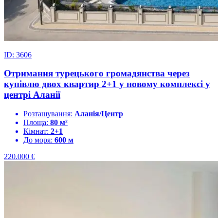
ID: 3606
Отримання турецького громадянства через
купівлю двох квартир 2+1 у новому комплексі у
центрі Аланії
Розташування:
Аланія/Центр
Площа:
80 м²
Кімнат:
2+1
До моря:
600 м
220.000
€