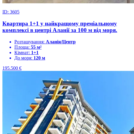
ID: 3605
Квартира 1+1 у найкращому преміальному
комплексі в центрі Аланії за 100 м від моря.
Розташування:
Аланія/Центр
Площа:
55 м²
Кімнат:
1+1
До моря:
120 м
195.500
€