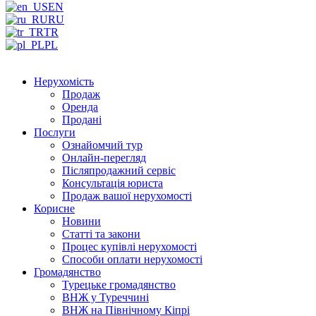
EN
RU
TR
PL
Нерухомість
Продаж
Оренда
Продані
Послуги
Ознайомчий тур
Онлайн-перегляд
Післяпродажний сервіс
Консультація юриста
Продаж вашої нерухомості
Корисне
Новини
Статті та закони
Процес купівлі нерухомості
Способи оплати нерухомості
Громадянство
Турецьке громадянство
ВНЖ у Туреччині
ВНЖ на Північному Кіпрі