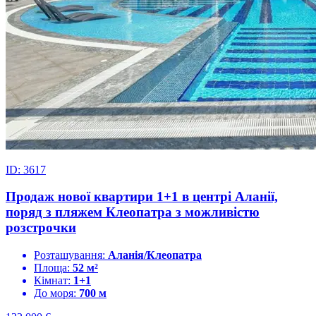
ID: 3617
Продаж нової квартири 1+1 в центрі Аланії,
поряд з пляжем Клеопатра з можливістю
розстрочки
Розташування:
Аланія/Клеопатра
Площа:
52 м²
Кімнат:
1+1
До моря:
700 м