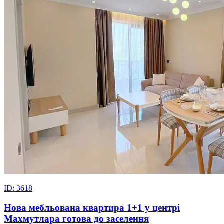
ID: 3618
Нова мебльована квартира 1+1 у центрі
Махмутлара готова до заселення