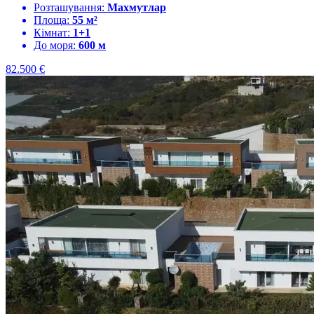
Розташування:
Махмутлар
Площа:
55 м²
Кімнат:
1+1
До моря:
600 м
82.500
€