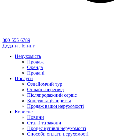
800-555-6789
Додати лістинг
Нерухомість
Продаж
Оренда
Продані
Послуги
Ознайомчий тур
Онлайн-перегляд
Післяпродажний сервіс
Консультація юриста
Продаж вашої нерухомості
Корисне
Новини
Статті та закони
Процес купівлі нерухомості
Способи оплати нерухомості