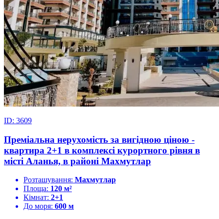
ID: 3609
Преміальна нерухомість за вигідною ціною -
квартира 2+1 в комплексі курортного рівня в
місті Аланья, в районі Махмутлар
Розташування:
Махмутлар
Площа:
120 м²
Кімнат:
2+1
До моря:
600 м