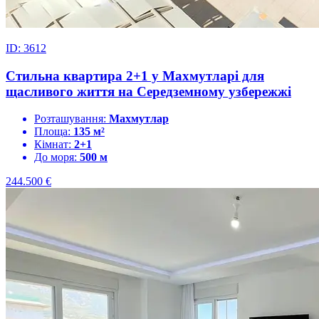
ID: 3612
Стильна квартира 2+1 у Махмутларі для
щасливого життя на Середземному узбережжі
Розташування:
Махмутлар
Площа:
135 м²
Кімнат:
2+1
До моря:
500 м
244.500
€