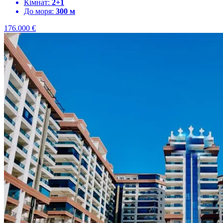
Кімнат:
2+1
До моря:
300 м
176.000
€