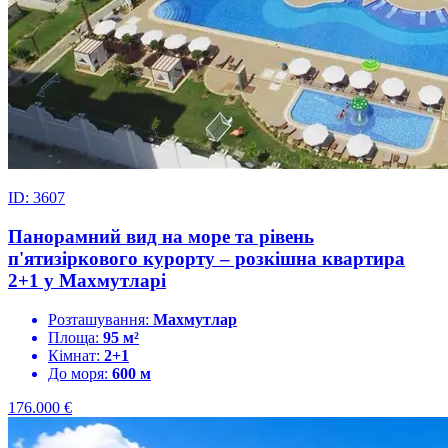
ID: 3607
Панорамний вид на море та рівень
п'ятизіркового курорту – розкішна квартира
2+1 у Махмутларі
Розташування:
Махмутлар
Площа:
95 м²
Кімнат:
2+1
До моря:
600 м
176.000
€