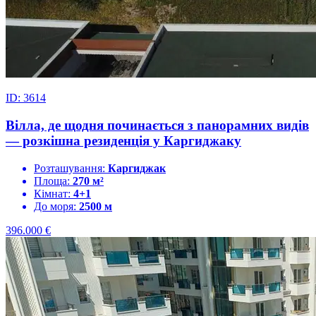
ID: 3614
Вілла, де щодня починається з панорамних видів
— розкішна резиденція у Каргиджаку
Розташування:
Каргиджак
Площа:
270 м²
Кімнат:
4+1
До моря:
2500 м
396.000
€