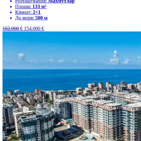
Розташування:
Махмутлар
Площа:
133 м²
Кімнат:
2+1
До моря:
500 м
162.000
€
154.000
€