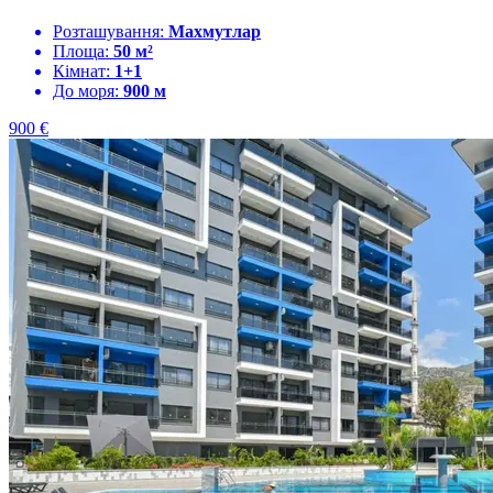
Розташування:
Махмутлар
Площа:
50 м²
Кімнат:
1+1
До моря:
900 м
900
€