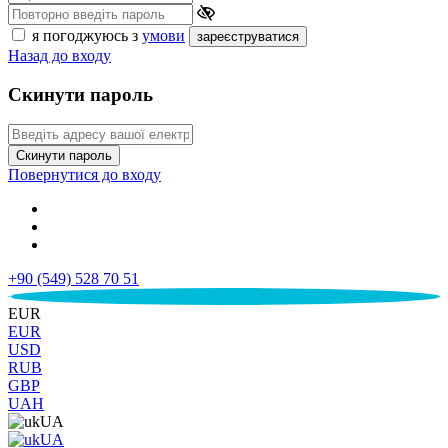
я погоджуюсь з
умови
зареєструватися
Назад до входу
Скинути пароль
Скинути пароль
Повернутися до входу
+90 (549) 528 70 51
€
EUR
EUR
USD
RUB
GBP
UAH
UA
UA