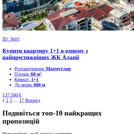
ID: 3603
Купити квартиру 1+1 в одному з
найпрестижніших ЖК Аланії
Розташування:
Махмутлар
Площа:
68 м²
Кімнат:
1+1
До моря:
600 м
137.500
€
1
2
3
…
17
Вперед
Подивіться топ-10 найкращих
пропозицій
Нерухомість, якій можна довіряти.