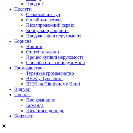
Продані
Послуги
Ознайомчий тур
Онлайн-перегляд
Післяпродажний сервіс
Консультація юриста
Продаж вашої нерухомості
Корисне
Новини
Статті та закони
Процес купівлі нерухомості
Способи оплати нерухомості
Громадянство
Турецьке громадянство
ВНЖ у Туреччині
ВНЖ на Північному Кіпрі
Відгуки
Про нас
Про компанію
Команда
Питання відповідь
Контакти