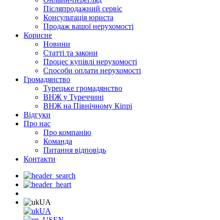
Післяпродажний сервіс
Консультація юриста
Продаж вашої нерухомості
Корисне
Новини
Статті та закони
Процес купівлі нерухомості
Способи оплати нерухомості
Громадянство
Турецьке громадянство
ВНЖ у Туреччині
ВНЖ на Північному Кіпрі
Відгуки
Про нас
Про компанію
Команда
Питання відповідь
Контакти
UA
UA
EN