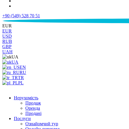
+90 (549) 528 70 51
€
EUR
EUR
USD
RUB
GBP
UAH
UA
UA
EN
RU
TR
PL
Нерухомість
Продаж
Оренда
Продані
Послуги
Ознайомчий тур
Онлайн-перегляд