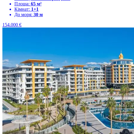
Площа:
65 м²
Кімнат:
1+1
До моря:
30 м
154.000
€