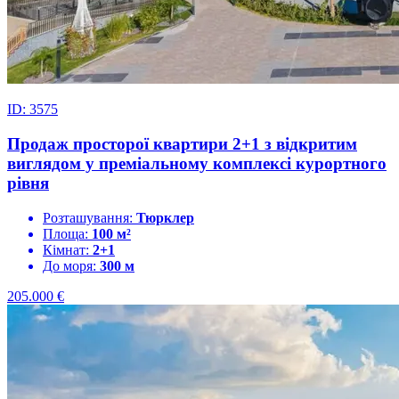
ID: 3575
Продаж просторої квартири 2+1 з відкритим
виглядом у преміальному комплексі курортного
рівня
Розташування:
Тюрклер
Площа:
100 м²
Кімнат:
2+1
До моря:
300 м
205.000
€