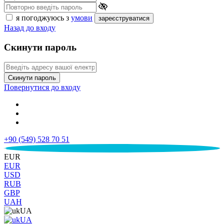
я погоджуюсь з
умови
зареєструватися
Назад до входу
Скинути пароль
Скинути пароль
Повернутися до входу
+90 (549) 528 70 51
€
EUR
EUR
USD
RUB
GBP
UAH
UA
UA