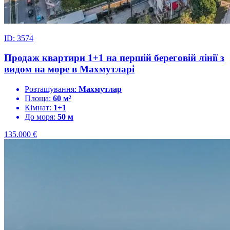
ID: 3574
Продаж квартири 1+1 на першій береговій лінії з
видом на море в Махмутларі
Розташування:
Махмутлар
Площа:
60 м²
Кімнат:
1+1
До моря:
50 м
135.000
€