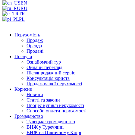
EN
RU
TR
PL
Нерухомість
Продаж
Оренда
Продані
Послуги
Ознайомчий тур
Онлайн-перегляд
Післяпродажний сервіс
Консультація юриста
Продаж вашої нерухомості
Корисне
Новини
Статті та закони
Процес купівлі нерухомості
Способи оплати нерухомості
Громадянство
Турецьке громадянство
ВНЖ у Туреччині
ВНЖ на Північному Кіпрі