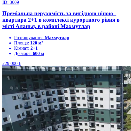
ID: 3609
Преміальна нерухомість за вигідною ціною -
квартира 2+1 в комплексі курортного рівня в
місті Аланья, в районі Махмутлар
Розташування:
Махмутлар
Площа:
120 м²
Кімнат:
2+1
До моря:
600 м
229.000
€