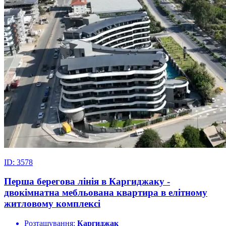
ID: 3578
Перша берегова лінія в Каргиджаку -
двокімнатна мебльована квартира в елітному
житловому комплексі
Розташування:
Каргиджак