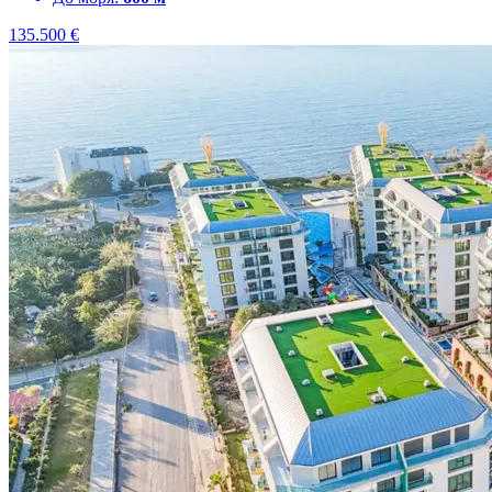
135.500
€