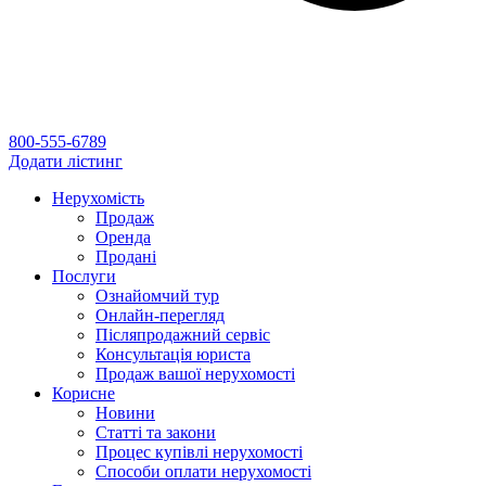
800-555-6789
Додати лістинг
Нерухомість
Продаж
Оренда
Продані
Послуги
Ознайомчий тур
Онлайн-перегляд
Післяпродажний сервіс
Консультація юриста
Продаж вашої нерухомості
Корисне
Новини
Статті та закони
Процес купівлі нерухомості
Способи оплати нерухомості