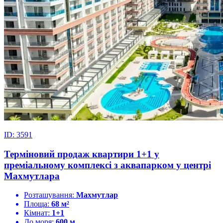
ID: 3591
Терміновий продаж квартири 1+1 у
преміальному комплексі з аквапарком у центрі
Махмутлара
Розташування:
Махмутлар
Площа:
68 м²
Кімнат:
1+1
До моря:
600 м