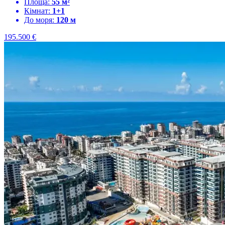
Площа:
55 м²
Кімнат:
1+1
До моря:
120 м
195.500
€