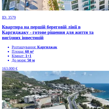
ID: 3579
Квартира на першій береговій лінії в
Каргиджаку - готове рішення для життя та
вигідних інвестицій
Розташування:
Каргиджак
Площа:
60 м²
Кімнат:
1+1
До моря:
50 м
163.000
€