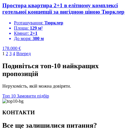
Простора квартира 2+1 в елітному комплексі
готельної концепції за вигідною ціною Тюрклер
Розташування:
Тюрклер
Площа:
129 м²
Кімнат:
2+1
До моря:
300 м
178.000
€
1
2
3
4
Вперед
Подивіться топ-10 найкращих
пропозицій
Нерухомість, якій можна довіряти.
Топ 10
Замовити підбір
КОНТАКТИ
Все ще залишилися
питання?