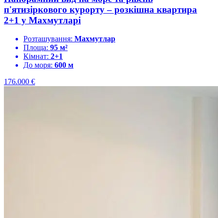
п'ятизіркового курорту – розкішна квартира
2+1 у Махмутларі
Розташування:
Махмутлар
Площа:
95 м²
Кімнат:
2+1
До моря:
600 м
176.000
€