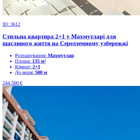
ID: 3612
Стильна квартира 2+1 у Махмутларі для
щасливого життя на Середземному узбережжі
Розташування:
Махмутлар
Площа:
135 м²
Кімнат:
2+1
До моря:
500 м
244.500
€