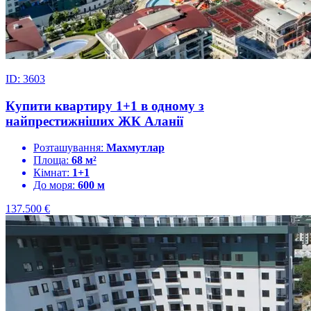
ID: 3603
Купити квартиру 1+1 в одному з
найпрестижніших ЖК Аланії
Розташування:
Махмутлар
Площа:
68 м²
Кімнат:
1+1
До моря:
600 м
137.500
€