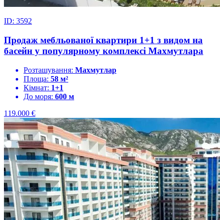
ID: 3592
Продаж мебльованої квартири 1+1 з видом на
басейн у популярному комплексі Махмутлара
Розташування:
Махмутлар
Площа:
58 м²
Кімнат:
1+1
До моря:
600 м
119.000
€