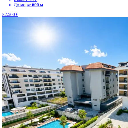
До моря:
600 м
82.500
€