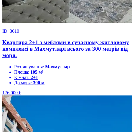
ID: 3610
Квартира 2+1 з меблями в сучасному житловому
комплексі в Махмутларі всього за 300 метрів від
моря.
Розташування:
Махмутлар
Площа:
105 м²
Кімнат:
2+1
До моря:
300 м
176.000
€