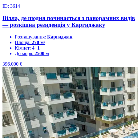
ID: 3614
Вілла, де щодня починається з панорамних видів
— розкішна резиденція у Каргиджаку
Розташування:
Каргиджак
Площа:
270 м²
Кімнат:
4+1
До моря:
2500 м
396.000
€