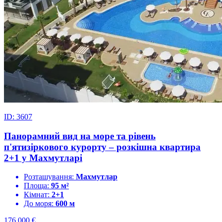
ID: 3607
Панорамний вид на море та рівень
п'ятизіркового курорту – розкішна квартира
2+1 у Махмутларі
Розташування:
Махмутлар
Площа:
95 м²
Кімнат:
2+1
До моря:
600 м
176.000
€