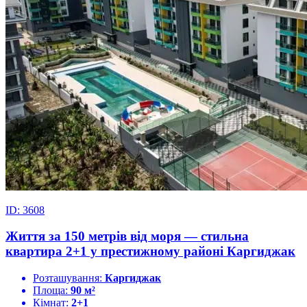
ID: 3608
Життя за 150 метрів від моря — стильна
квартира 2+1 у престижному районі Каргиджак
Розташування:
Каргиджак
Площа:
90 м²
Кімнат:
2+1