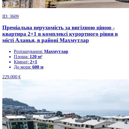
ID: 3609
Преміальна нерухомість за вигідною ціною -
квартира 2+1 в комплексі курортного рівня в
місті Аланья, в районі Махмутлар
Розташування:
Махмутлар
Площа:
120 м²
Кімнат:
2+1
До моря:
600 м
229.000
€