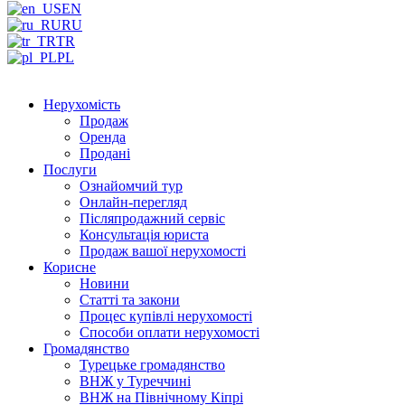
EN
RU
TR
PL
Нерухомість
Продаж
Оренда
Продані
Послуги
Ознайомчий тур
Онлайн-перегляд
Післяпродажний сервіс
Консультація юриста
Продаж вашої нерухомості
Корисне
Новини
Статті та закони
Процес купівлі нерухомості
Способи оплати нерухомості
Громадянство
Турецьке громадянство
ВНЖ у Туреччині
ВНЖ на Північному Кіпрі