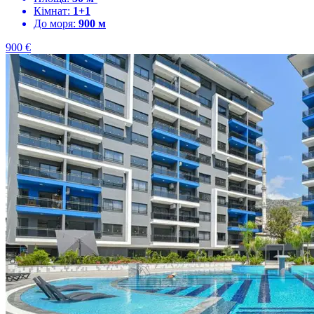
Кімнат:
1+1
До моря:
900 м
900
€