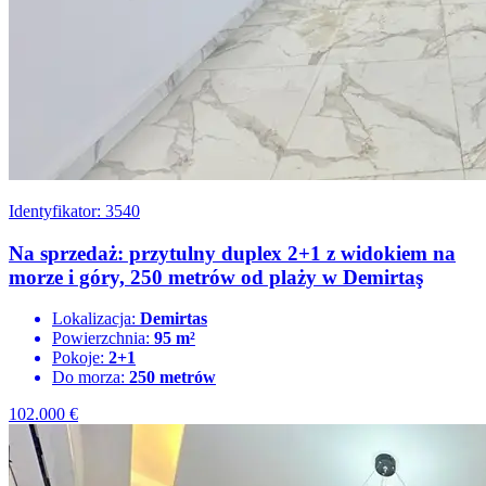
Identyfikator: 3540
Na sprzedaż: przytulny duplex 2+1 z widokiem na
morze i góry, 250 metrów od plaży w Demirtaş
Lokalizacja:
Demirtas
Powierzchnia:
95 m²
Pokoje:
2+1
Do morza:
250 metrów
102.000
€