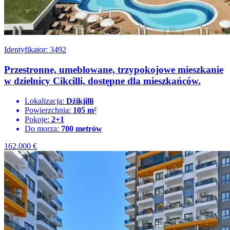
Identyfikator: 3492
Przestronne, umeblowane, trzypokojowe mieszkanie
w dzielnicy Cikcilli, dostępne dla mieszkańców.
Lokalizacja:
Dżikjilli
Powierzchnia:
105 m²
Pokoje:
2+1
Do morza:
700 metrów
162.000
€