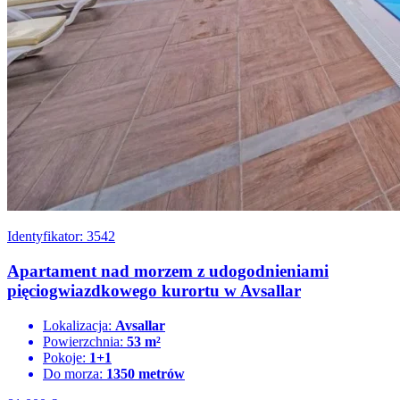
Identyfikator: 3542
Apartament nad morzem z udogodnieniami
pięciogwiazdkowego kurortu w Avsallar
Lokalizacja:
Avsallar
Powierzchnia:
53 m²
Pokoje:
1+1
Do morza:
1350 metrów