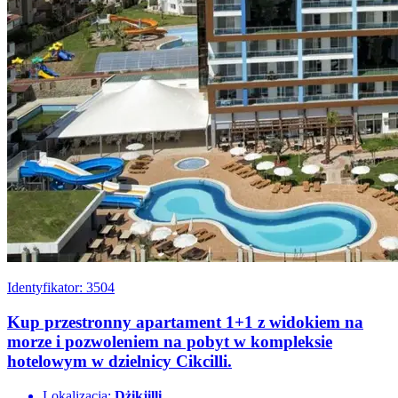
Identyfikator: 3504
Kup przestronny apartament 1+1 z widokiem na
morze i pozwoleniem na pobyt w kompleksie
hotelowym w dzielnicy Cikcilli.
Lokalizacja:
Dżikjilli