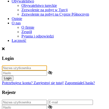
Obywatelstwo
Obywatelstwo tureckie
Zezwolenie na pobyt w Turcji
Zezwolenie na pobyt na Cyprze Północnym
Opinie
O nas
O firmie
Zespół
Pytania i odpowiedzi
Łączność
Login
Login
Potrzebujesz konta? Zarejestruj się tutaj!
Zapomniałeś hasła?
Rejestr