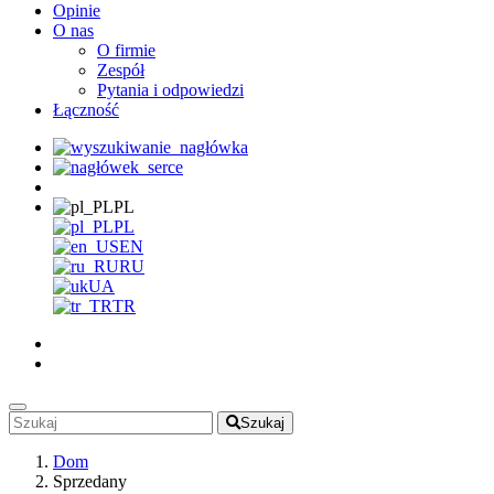
Opinie
O nas
O firmie
Zespół
Pytania i odpowiedzi
Łączność
PL
PL
EN
RU
UA
TR
Szukaj
Dom
Sprzedany