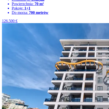
Powierzchnia:
70 m²
Pokoje:
1+1
Do morza:
700 metrów
126.500
€