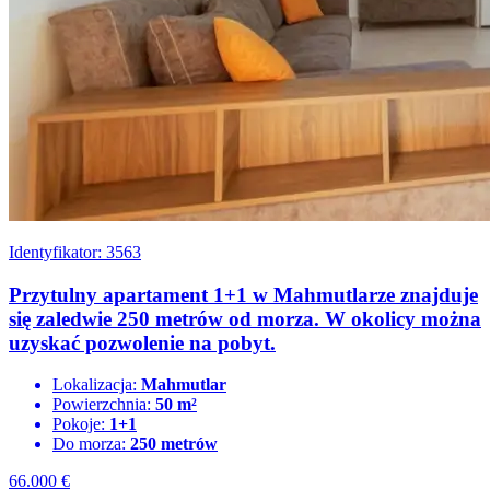
Identyfikator: 3563
Przytulny apartament 1+1 w Mahmutlarze znajduje
się zaledwie 250 metrów od morza. W okolicy można
uzyskać pozwolenie na pobyt.
Lokalizacja:
Mahmutlar
Powierzchnia:
50 m²
Pokoje:
1+1
Do morza:
250 metrów
66.000
€