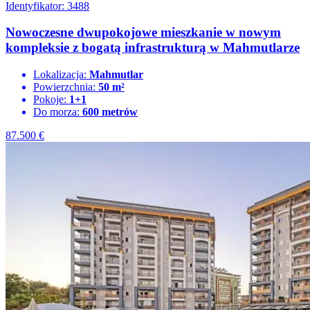
Identyfikator: 3488
Nowoczesne dwupokojowe mieszkanie w nowym
kompleksie z bogatą infrastrukturą w Mahmutlarze
Lokalizacja:
Mahmutlar
Powierzchnia:
50 m²
Pokoje:
1+1
Do morza:
600 metrów
87.500
€