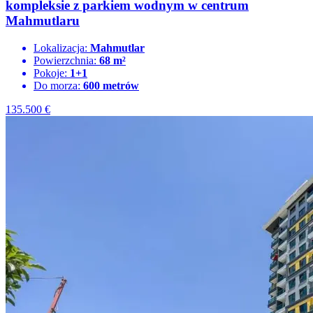
kompleksie z parkiem wodnym w centrum
Mahmutlaru
Lokalizacja:
Mahmutlar
Powierzchnia:
68 m²
Pokoje:
1+1
Do morza:
600 metrów
135.500
€