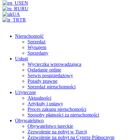
EN
RU
UA
TR
Nieruchomość
Sprzedaż
Wynajem
Sprzedany
Usługi
Wycieczka wprowadzająca
Oglądanie online
Serwis posprzedażowy
Porady prawne
Sprzedaż nieruchomości
Użyteczne
Aktualności
Artykuły i ustawy
Proces zakupu nieruchomości
Sposoby płatności za nieruchomości
Obywatelstwo
Obywatelstwo tureckie
Zezwolenie na pobyt w Turcji
Zezwolenie na pobyt na Cyprze Północnym