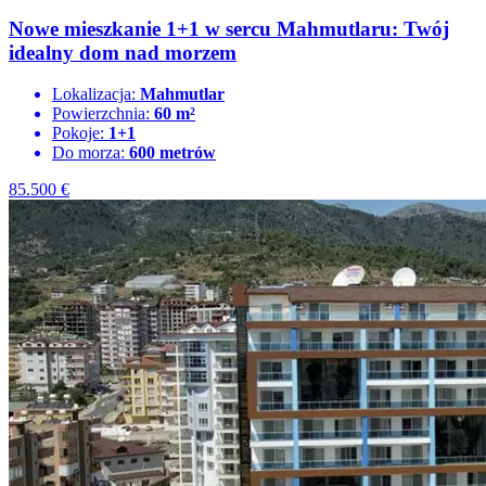
Nowe mieszkanie 1+1 w sercu Mahmutlaru: Twój
idealny dom nad morzem
Lokalizacja:
Mahmutlar
Powierzchnia:
60 m²
Pokoje:
1+1
Do morza:
600 metrów
85.500
€