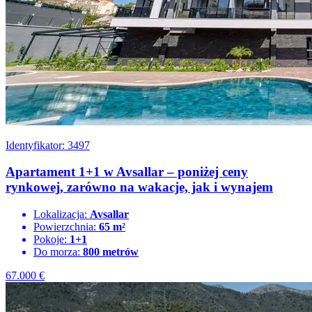
Identyfikator: 3497
Apartament 1+1 w Avsallar – poniżej ceny
rynkowej, zarówno na wakacje, jak i wynajem
Lokalizacja:
Avsallar
Powierzchnia:
65 m²
Pokoje:
1+1
Do morza:
800 metrów
67.000
€