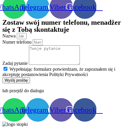
hatsApp
Telegram
Viber
Facebook
Zostaw swój numer telefonu, menadżer
się z Tobą skontaktuje
Nazwa
Numer telefonu
Zadaj pytanie
Wypełniając formularz potwierdzam, że zapoznałem się i
akceptuję postanowienia Polityki Prywatności
Wyślij prośbę
lub przejdź do dialogu
hatsApp
Telegram
Viber
Facebook