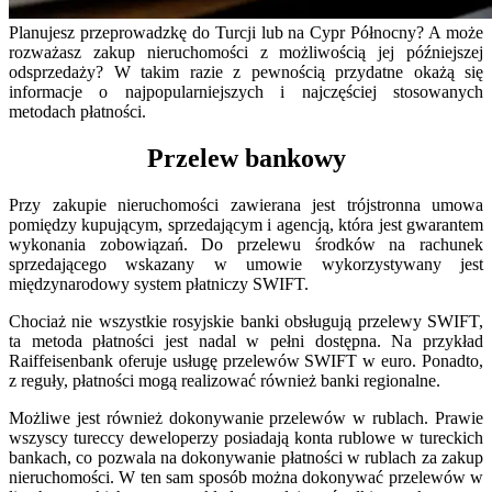
Planujesz przeprowadzkę do Turcji lub na Cypr Północny? A może
rozważasz zakup nieruchomości z możliwością jej późniejszej
odsprzedaży? W takim razie z pewnością przydatne okażą się
informacje o najpopularniejszych i najczęściej stosowanych
metodach płatności.
Przelew bankowy
Przy zakupie nieruchomości zawierana jest trójstronna umowa
pomiędzy kupującym, sprzedającym i agencją, która jest gwarantem
wykonania zobowiązań. Do przelewu środków na rachunek
sprzedającego wskazany w umowie wykorzystywany jest
międzynarodowy system płatniczy SWIFT.
Chociaż nie wszystkie rosyjskie banki obsługują przelewy SWIFT,
ta metoda płatności jest nadal w pełni dostępna. Na przykład
Raiffeisenbank oferuje usługę przelewów SWIFT w euro. Ponadto,
z reguły, płatności mogą realizować również banki regionalne.
Możliwe jest również dokonywanie przelewów w rublach. Prawie
wszyscy tureccy deweloperzy posiadają konta rublowe w tureckich
bankach, co pozwala na dokonywanie płatności w rublach za zakup
nieruchomości. W ten sam sposób można dokonywać przelewów w