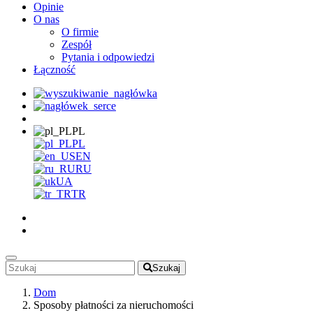
Opinie
O nas
O firmie
Zespół
Pytania i odpowiedzi
Łączność
PL
PL
EN
RU
UA
TR
Szukaj
Dom
Sposoby płatności za nieruchomości