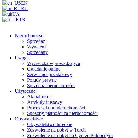
EN
RU
UA
TR
Nieruchomość
Sprzedaż
Wynajem
Sprzedany
Usługi
Wycieczka wprowadzająca
Oglądanie online
Serwis posprzedażowy
Porady prawne
Sprzedaż nieruchomości
Użyteczne
Aktualności
Artykuły i ustawy
Proces zakupu nieruchomości
Sposoby płatności za nieruchomości
Obywatelstwo
Obywatelstwo tureckie
Zezwolenie na pobyt w Turcji
Zezwolenie na pobyt na Cyprze Północnym