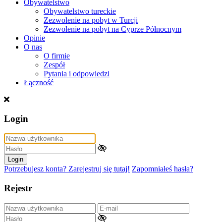
Obywatelstwo
Obywatelstwo tureckie
Zezwolenie na pobyt w Turcji
Zezwolenie na pobyt na Cyprze Północnym
Opinie
O nas
O firmie
Zespół
Pytania i odpowiedzi
Łączność
Login
Login
Potrzebujesz konta? Zarejestruj się tutaj!
Zapomniałeś hasła?
Rejestr