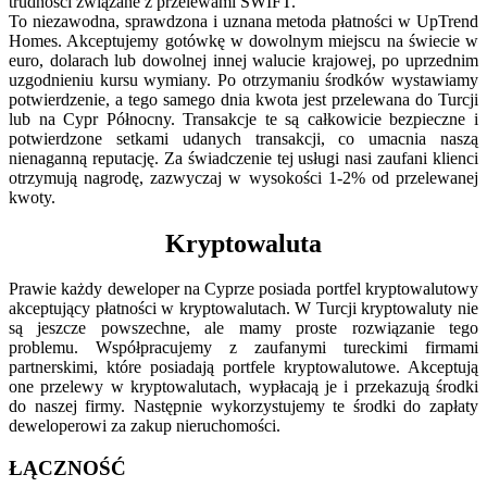
trudności związane z przelewami SWIFT.
To niezawodna, sprawdzona i uznana metoda płatności w UpTrend
Homes. Akceptujemy gotówkę w dowolnym miejscu na świecie w
euro, dolarach lub dowolnej innej walucie krajowej, po uprzednim
uzgodnieniu kursu wymiany. Po otrzymaniu środków wystawiamy
potwierdzenie, a tego samego dnia kwota jest przelewana do Turcji
lub na Cypr Północny. Transakcje te są całkowicie bezpieczne i
potwierdzone setkami udanych transakcji, co umacnia naszą
nienaganną reputację. Za świadczenie tej usługi nasi zaufani klienci
otrzymują nagrodę, zazwyczaj w wysokości 1-2% od przelewanej
kwoty.
Kryptowaluta
Prawie każdy deweloper na Cyprze posiada portfel kryptowalutowy
akceptujący płatności w kryptowalutach. W Turcji kryptowaluty nie
są jeszcze powszechne, ale mamy proste rozwiązanie tego
problemu. Współpracujemy z zaufanymi tureckimi firmami
partnerskimi, które posiadają portfele kryptowalutowe. Akceptują
one przelewy w kryptowalutach, wypłacają je i przekazują środki
do naszej firmy. Następnie wykorzystujemy te środki do zapłaty
deweloperowi za zakup nieruchomości.
ŁĄCZNOŚĆ