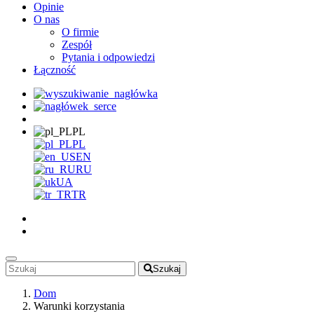
Opinie
O nas
O firmie
Zespół
Pytania i odpowiedzi
Łączność
PL
PL
EN
RU
UA
TR
Szukaj
Dom
Warunki korzystania