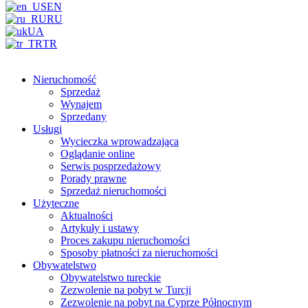
EN
RU
UA
TR
Nieruchomość
Sprzedaż
Wynajem
Sprzedany
Usługi
Wycieczka wprowadzająca
Oglądanie online
Serwis posprzedażowy
Porady prawne
Sprzedaż nieruchomości
Użyteczne
Aktualności
Artykuły i ustawy
Proces zakupu nieruchomości
Sposoby płatności za nieruchomości
Obywatelstwo
Obywatelstwo tureckie
Zezwolenie na pobyt w Turcji
Zezwolenie na pobyt na Cyprze Północnym