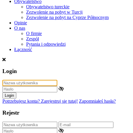
Obywatelstwo
Obywatelstwo tureckie
Zezwolenie na pobyt w Turcji
Zezwolenie na pobyt na Cyprze Północnym
Opinie
O nas
O firmie
Zespół
Pytania i odpowiedzi
Łączność
Login
Login
Potrzebujesz konta? Zarejestruj się tutaj!
Zapomniałeś hasła?
Rejestr