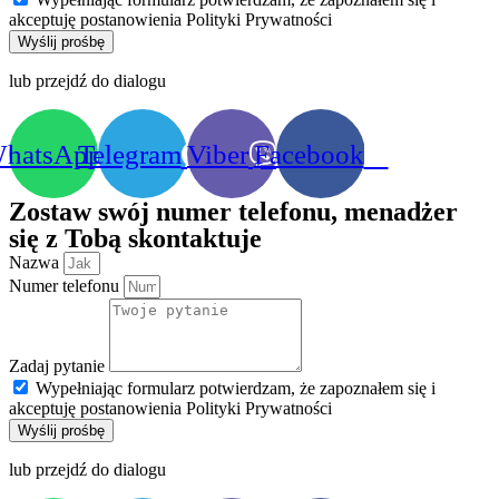
akceptuję postanowienia Polityki Prywatności
Wyślij prośbę
lub przejdź do dialogu
hatsApp
Telegram
Viber
Facebook
Zostaw swój numer telefonu, menadżer
się z Tobą skontaktuje
Nazwa
Numer telefonu
Zadaj pytanie
Wypełniając formularz potwierdzam, że zapoznałem się i
akceptuję postanowienia Polityki Prywatności
Wyślij prośbę
lub przejdź do dialogu