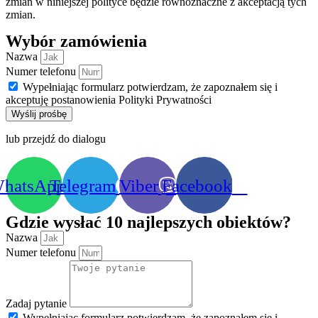
zmian w niniejszej polityce będzie równoznaczne z akceptacją tych
zmian.
Wybór zamówienia
Nazwa
Numer telefonu
Wypełniając formularz potwierdzam, że zapoznałem się i
akceptuję postanowienia Polityki Prywatności
Wyślij prośbę
lub przejdź do dialogu
hatsApp
Telegram
Viber
Facebook
Gdzie wysłać 10 najlepszych obiektów?
Nazwa
Numer telefonu
Zadaj pytanie
Wypełniając formularz potwierdzam, że zapoznałem się i