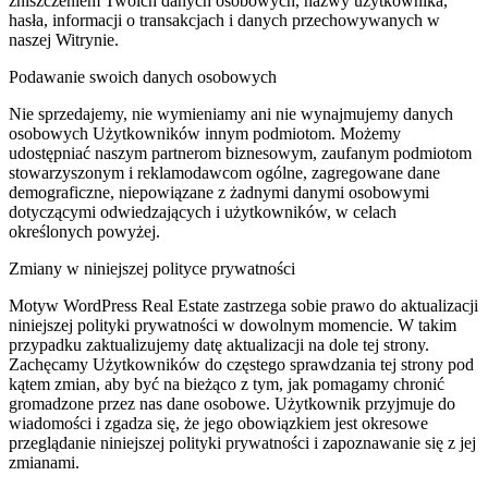
zniszczeniem Twoich danych osobowych, nazwy użytkownika,
hasła, informacji o transakcjach i danych przechowywanych w
naszej Witrynie.
Podawanie swoich danych osobowych
Nie sprzedajemy, nie wymieniamy ani nie wynajmujemy danych
osobowych Użytkowników innym podmiotom. Możemy
udostępniać naszym partnerom biznesowym, zaufanym podmiotom
stowarzyszonym i reklamodawcom ogólne, zagregowane dane
demograficzne, niepowiązane z żadnymi danymi osobowymi
dotyczącymi odwiedzających i użytkowników, w celach
określonych powyżej.
Zmiany w niniejszej polityce prywatności
Motyw WordPress Real Estate zastrzega sobie prawo do aktualizacji
niniejszej polityki prywatności w dowolnym momencie. W takim
przypadku zaktualizujemy datę aktualizacji na dole tej strony.
Zachęcamy Użytkowników do częstego sprawdzania tej strony pod
kątem zmian, aby być na bieżąco z tym, jak pomagamy chronić
gromadzone przez nas dane osobowe. Użytkownik przyjmuje do
wiadomości i zgadza się, że jego obowiązkiem jest okresowe
przeglądanie niniejszej polityki prywatności i zapoznawanie się z jej
zmianami.