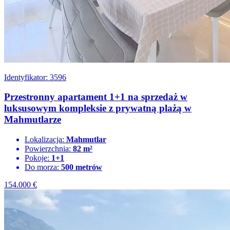
Identyfikator: 3596
Przestronny apartament 1+1 na sprzedaż w
luksusowym kompleksie z prywatną plażą w
Mahmutlarze
Lokalizacja:
Mahmutlar
Powierzchnia:
82 m²
Pokoje:
1+1
Do morza:
500 metrów
154.000
€