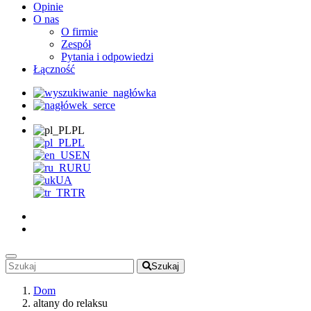
Opinie
O nas
O firmie
Zespół
Pytania i odpowiedzi
Łączność
PL
PL
EN
RU
UA
TR
Szukaj
Dom
altany do relaksu