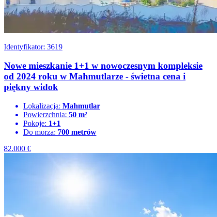
Identyfikator: 3619
Nowe mieszkanie 1+1 w nowoczesnym kompleksie
od 2024 roku w Mahmutlarze - świetna cena i
piękny widok
Lokalizacja:
Mahmutlar
Powierzchnia:
50 m²
Pokoje:
1+1
Do morza:
700 metrów
82.000
€