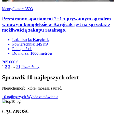
Identyfikator: 3593
Przestronny apartament 2+1 z prywatnym ogrodem
w nowym kompleksie w Kargicak jest na sprzedaż z
możliwością zakupu ratalnego.
Lokalizacja:
Kargicak
Powierzchnia:
145 m²
Pokoje:
2+1
Do morza:
1000 metrów
205.000
€
1
2
3
…
21
Przełożony
Sprawdź 10 najlepszych ofert
Nieruchomość, której możesz zaufać.
10 najlepszych
Wybór zamówienia
ŁĄCZNOŚĆ