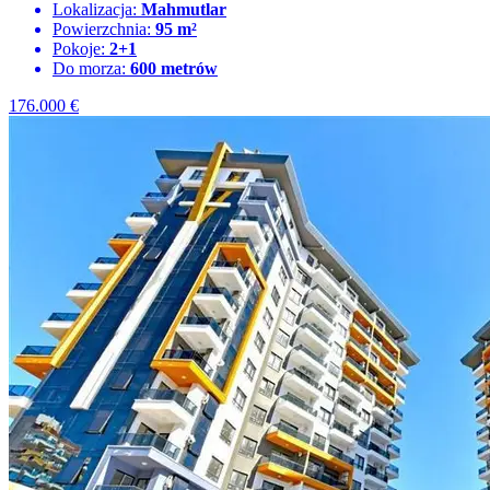
Lokalizacja:
Mahmutlar
Powierzchnia:
95 m²
Pokoje:
2+1
Do morza:
600 metrów
176.000
€