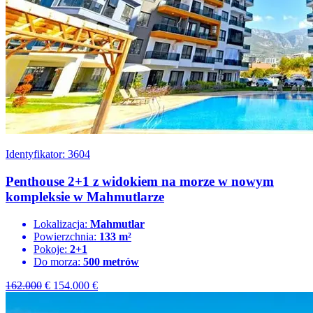
Identyfikator: 3604
Penthouse 2+1 z widokiem na morze w nowym
kompleksie w Mahmutlarze
Lokalizacja:
Mahmutlar
Powierzchnia:
133 m²
Pokoje:
2+1
Do morza:
500 metrów
162.000
€
154.000
€