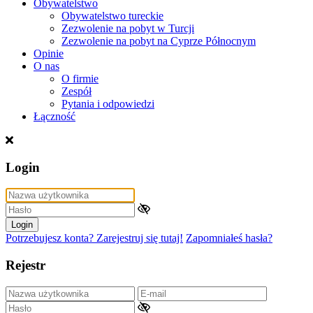
Obywatelstwo
Obywatelstwo tureckie
Zezwolenie na pobyt w Turcji
Zezwolenie na pobyt na Cyprze Północnym
Opinie
O nas
O firmie
Zespół
Pytania i odpowiedzi
Łączność
Login
Login
Potrzebujesz konta? Zarejestruj się tutaj!
Zapomniałeś hasła?
Rejestr