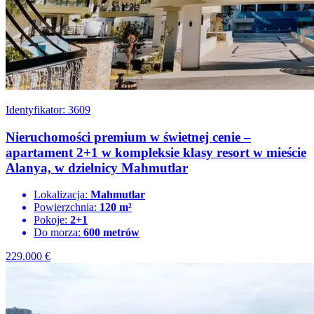
Identyfikator: 3609
Nieruchomości premium w świetnej cenie –
apartament 2+1 w kompleksie klasy resort w mieście
Alanya, w dzielnicy Mahmutlar
Lokalizacja:
Mahmutlar
Powierzchnia:
120 m²
Pokoje:
2+1
Do morza:
600 metrów
229.000
€