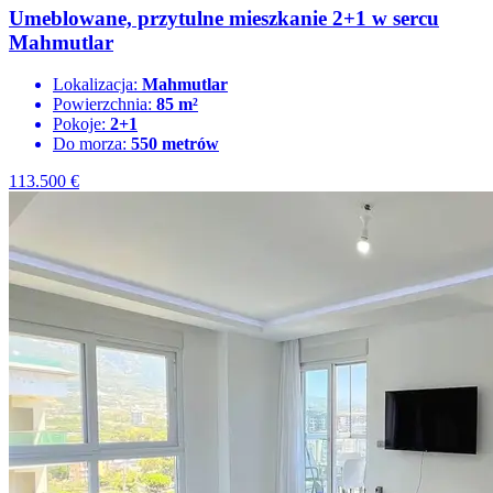
Umeblowane, przytulne mieszkanie 2+1 w sercu
Mahmutlar
Lokalizacja:
Mahmutlar
Powierzchnia:
85 m²
Pokoje:
2+1
Do morza:
550 metrów
113.500
€