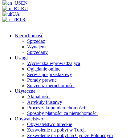
EN
RU
UA
TR
Nieruchomość
Sprzedaż
Wynajem
Sprzedany
Usługi
Wycieczka wprowadzająca
Oglądanie online
Serwis posprzedażowy
Porady prawne
Sprzedaż nieruchomości
Użyteczne
Aktualności
Artykuły i ustawy
Proces zakupu nieruchomości
Sposoby płatności za nieruchomości
Obywatelstwo
Obywatelstwo tureckie
Zezwolenie na pobyt w Turcji
Zezwolenie na pobyt na Cyprze Północnym