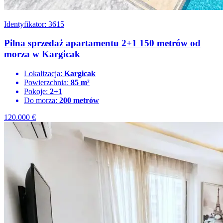
Identyfikator: 3615
Pilna sprzedaż apartamentu 2+1 150 metrów od
morza w Kargicak
Lokalizacja:
Kargicak
Powierzchnia:
85 m²
Pokoje:
2+1
Do morza:
200 metrów
120.000
€