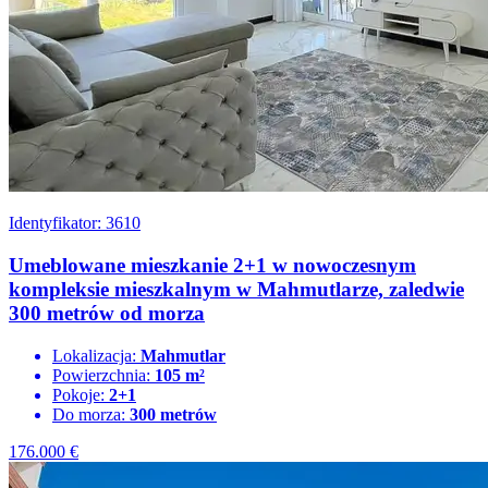
Identyfikator: 3610
Umeblowane mieszkanie 2+1 w nowoczesnym
kompleksie mieszkalnym w Mahmutlarze, zaledwie
300 metrów od morza
Lokalizacja:
Mahmutlar
Powierzchnia:
105 m²
Pokoje:
2+1
Do morza:
300 metrów
176.000
€