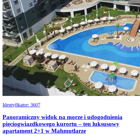
Identyfikator: 3607
Panoramiczny widok na morze i udogodnienia
pięciogwiazdkowego kurortu – ten luksusowy
apartament 2+1 w Mahmutlarze