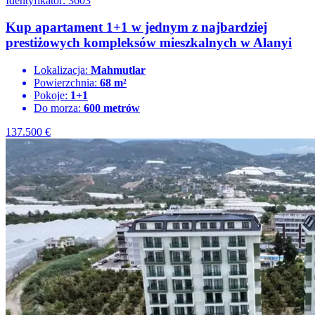
Identyfikator: 3603
Kup apartament 1+1 w jednym z najbardziej
prestiżowych kompleksów mieszkalnych w Alanyi
Lokalizacja:
Mahmutlar
Powierzchnia:
68 m²
Pokoje:
1+1
Do morza:
600 metrów
137.500
€