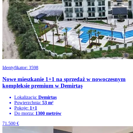
Identyfikator: 3598
Nowe mieszkanie 1+1 na sprzedaż w nowoczesnym
kompleksie premium w Demirtaş
Lokalizacja:
Demirtas
Powierzchnia:
53 m²
Pokoje:
1+1
Do morza:
1300 metrów
71.500
€