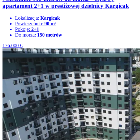
apartament 2+1 w prestiżowej dzielnicy Kargicak
Lokalizacja:
Kargicak
Powierzchnia:
90 m²
Pokoje:
2+1
Do morza:
150 metrów
176.000
€