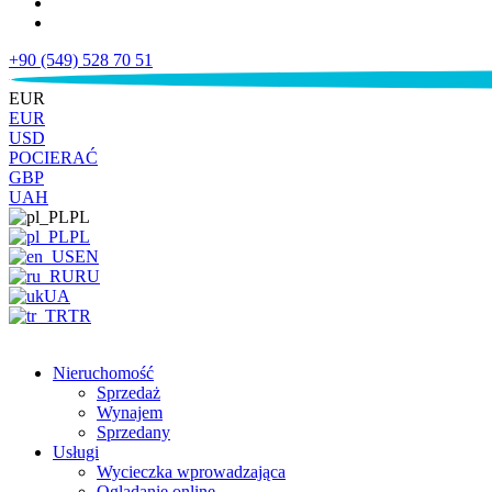
+90 (549) 528 70 51
€
EUR
EUR
USD
POCIERAĆ
GBP
UAH
PL
PL
EN
RU
UA
TR
Nieruchomość
Sprzedaż
Wynajem
Sprzedany
Usługi
Wycieczka wprowadzająca
Oglądanie online