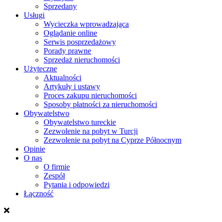
Sprzedany
Usługi
Wycieczka wprowadzająca
Oglądanie online
Serwis posprzedażowy
Porady prawne
Sprzedaż nieruchomości
Użyteczne
Aktualności
Artykuły i ustawy
Proces zakupu nieruchomości
Sposoby płatności za nieruchomości
Obywatelstwo
Obywatelstwo tureckie
Zezwolenie na pobyt w Turcji
Zezwolenie na pobyt na Cyprze Północnym
Opinie
O nas
O firmie
Zespół
Pytania i odpowiedzi
Łączność