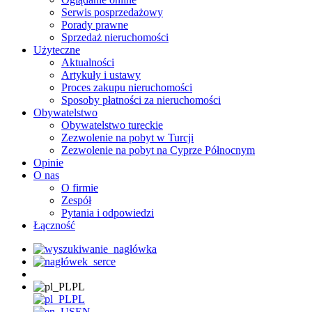
Serwis posprzedażowy
Porady prawne
Sprzedaż nieruchomości
Użyteczne
Aktualności
Artykuły i ustawy
Proces zakupu nieruchomości
Sposoby płatności za nieruchomości
Obywatelstwo
Obywatelstwo tureckie
Zezwolenie na pobyt w Turcji
Zezwolenie na pobyt na Cyprze Północnym
Opinie
O nas
O firmie
Zespół
Pytania i odpowiedzi
Łączność
PL
PL
EN