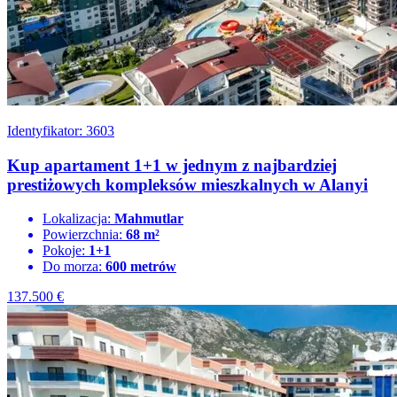
Identyfikator: 3603
Kup apartament 1+1 w jednym z najbardziej
prestiżowych kompleksów mieszkalnych w Alanyi
Lokalizacja:
Mahmutlar
Powierzchnia:
68 m²
Pokoje:
1+1
Do morza:
600 metrów
137.500
€