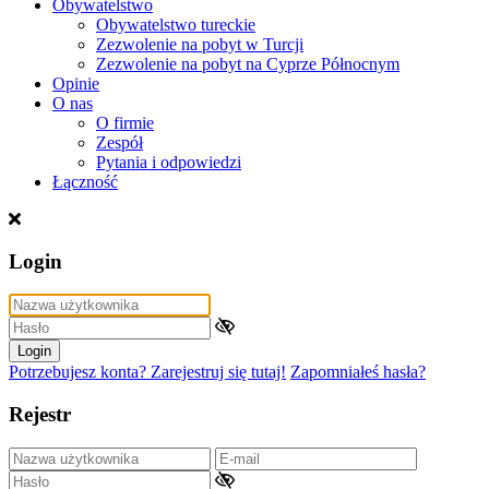
Obywatelstwo
Obywatelstwo tureckie
Zezwolenie na pobyt w Turcji
Zezwolenie na pobyt na Cyprze Północnym
Opinie
O nas
O firmie
Zespół
Pytania i odpowiedzi
Łączność
Login
Login
Potrzebujesz konta? Zarejestruj się tutaj!
Zapomniałeś hasła?
Rejestr