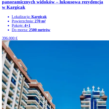
panoramicznych widoków – luksusowa rezydencja
w Kargicak
Lokalizacja:
Kargicak
Powierzchnia:
270 m²
Pokoje:
4+1
Do morza:
2500 metrów
396.000
€