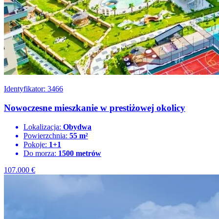
Identyfikator: 3466
Nowoczesne mieszkanie w prestiżowej okolicy
Lokalizacja:
Obydwa
Powierzchnia:
55 m²
Pokoje:
1+1
Do morza:
1500 metrów
107.000
€