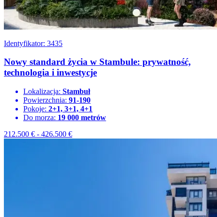
Identyfikator: 3435
Nowy standard życia w Stambule: prywatność,
technologia i inwestycje
Lokalizacja:
Stambuł
Powierzchnia:
91-190
Pokoje:
2+1, 3+1, 4+1
Do morza:
19 000 metrów
212.500
€
-
426.500
€