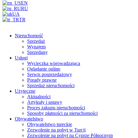
EN
RU
UA
TR
Nieruchomość
Sprzedaż
Wynajem
Sprzedany
Usługi
Wycieczka wprowadzająca
Oglądanie online
Serwis posprzedażowy
Porady prawne
Sprzedaż nieruchomości
Użyteczne
Aktualności
Artykuły i ustawy
Proces zakupu nieruchomości
Sposoby płatności za nieruchomości
Obywatelstwo
Obywatelstwo tureckie
Zezwolenie na pobyt w Turcji
Zezwolenie na pobyt na Cyprze Północnym