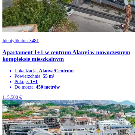
Identyfikator: 3481
Apartament 1+1 w centrum Alanyi w nowoczesnym
kompleksie mieszkalnym
Lokalizacja:
Alanya/Centrum
Powierzchnia:
55 m²
Pokoje:
1+1
Do morza:
450 metrów
115.500
€