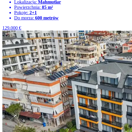
Lokalizacja:
Mahmutlar
Powierzchnia:
85 m²
Pokoje:
2+1
Do morza:
600 metrów
129.000
€