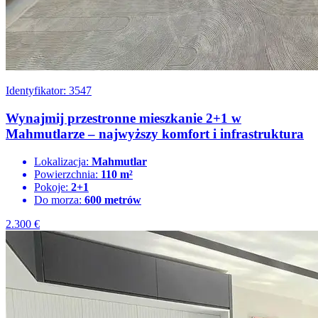
Identyfikator: 3547
Wynajmij przestronne mieszkanie 2+1 w
Mahmutlarze – najwyższy komfort i infrastruktura
Lokalizacja:
Mahmutlar
Powierzchnia:
110 m²
Pokoje:
2+1
Do morza:
600 metrów
2.300
€