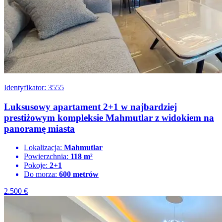
Identyfikator: 3555
Luksusowy apartament 2+1 w najbardziej
prestiżowym kompleksie Mahmutlar z widokiem na
panoramę miasta
Lokalizacja:
Mahmutlar
Powierzchnia:
118 m²
Pokoje:
2+1
Do morza:
600 metrów
2.500
€