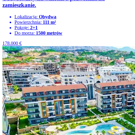
zamieszkanie.
Lokalizacja:
Obydwa
Powierzchnia:
111 m²
Pokoje:
2+1
Do morza:
1500 metrów
178.000
€