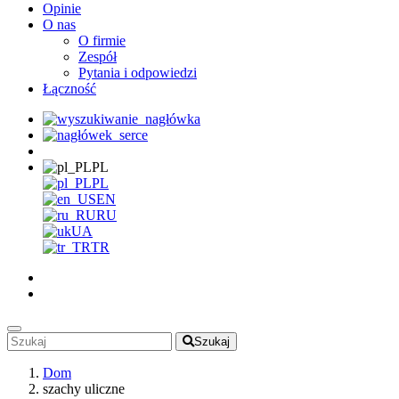
Opinie
O nas
O firmie
Zespół
Pytania i odpowiedzi
Łączność
PL
PL
EN
RU
UA
TR
Szukaj
Dom
szachy uliczne