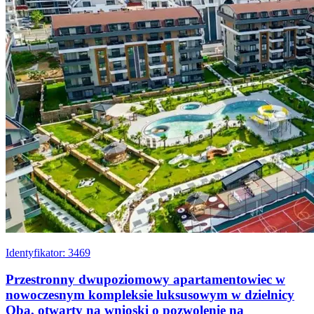
Identyfikator: 3469
Przestronny dwupoziomowy apartamentowiec w
nowoczesnym kompleksie luksusowym w dzielnicy
Oba, otwarty na wnioski o pozwolenie na