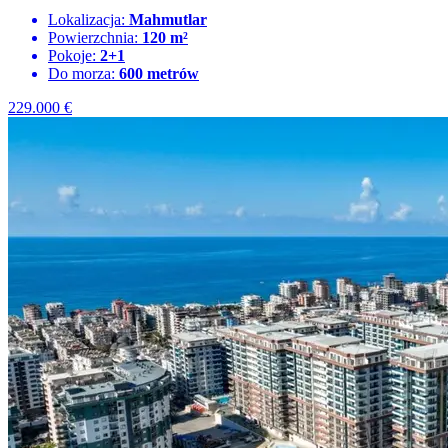
Lokalizacja:
Mahmutlar
Powierzchnia:
120 m²
Pokoje:
2+1
Do morza:
600 metrów
229.000
€