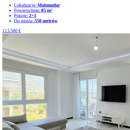
Lokalizacja:
Mahmutlar
Powierzchnia:
85 m²
Pokoje:
2+1
Do morza:
550 metrów
113.500
€