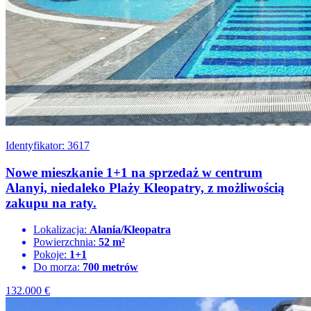
Identyfikator: 3617
Nowe mieszkanie 1+1 na sprzedaż w centrum
Alanyi, niedaleko Plaży Kleopatry, z możliwością
zakupu na raty.
Lokalizacja:
Alania/Kleopatra
Powierzchnia:
52 m²
Pokoje:
1+1
Do morza:
700 metrów
132.000
€