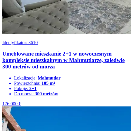
Identyfikator: 3610
Umeblowane mieszkanie 2+1 w nowoczesnym
kompleksie mieszkalnym w Mahmutlarze, zaledwie
300 metrów od morza
Lokalizacja:
Mahmutlar
Powierzchnia:
105 m²
Pokoje:
2+1
Do morza:
300 metrów
176.000
€