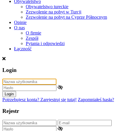
Obywatelstwo
Obywatelstwo tureckie
Zezwolenie na pobyt w Turcji
Zezwolenie na pobyt na Cyprze Północnym
Opinie
O nas
O firmie
Zespół
Pytania i odpowiedzi
Łączność
Login
Login
Potrzebujesz konta? Zarejestruj się tutaj!
Zapomniałeś hasła?
Rejestr