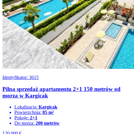
Identyfikator: 3615
Pilna sprzedaż apartamentu 2+1 150 metrów od
morza w Kargicak
Lokalizacja:
Kargicak
Powierzchnia:
85 m²
Pokoje:
2+1
Do morza:
200 metrów
120.000
€