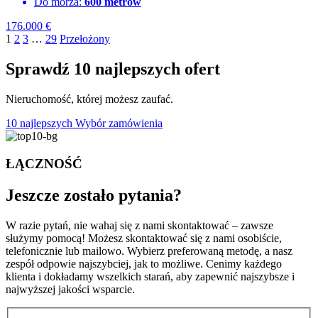
Do morza:
600 metrów
176.000
€
1
2
3
…
29
Przełożony
Sprawdź 10 najlepszych ofert
Nieruchomość, której możesz zaufać.
10 najlepszych
Wybór zamówienia
ŁĄCZNOŚĆ
Jeszcze zostało
pytania?
W razie pytań, nie wahaj się z nami skontaktować – zawsze
służymy pomocą! Możesz skontaktować się z nami osobiście,
telefonicznie lub mailowo. Wybierz preferowaną metodę, a nasz
zespół odpowie najszybciej, jak to możliwe. Cenimy każdego
klienta i dokładamy wszelkich starań, aby zapewnić najszybsze i
najwyższej jakości wsparcie.