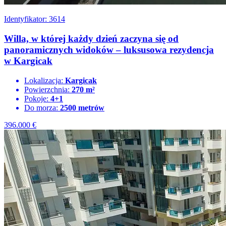
Identyfikator: 3614
Willa, w której każdy dzień zaczyna się od
panoramicznych widoków – luksusowa rezydencja
w Kargicak
Lokalizacja:
Kargicak
Powierzchnia:
270 m²
Pokoje:
4+1
Do morza:
2500 metrów
396.000
€