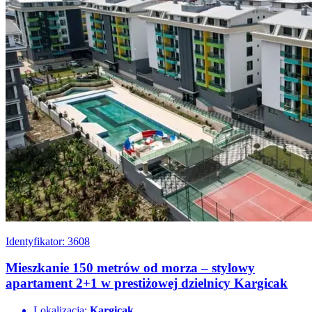
Identyfikator: 3608
Mieszkanie 150 metrów od morza – stylowy
apartament 2+1 w prestiżowej dzielnicy Kargicak
Lokalizacja:
Kargicak