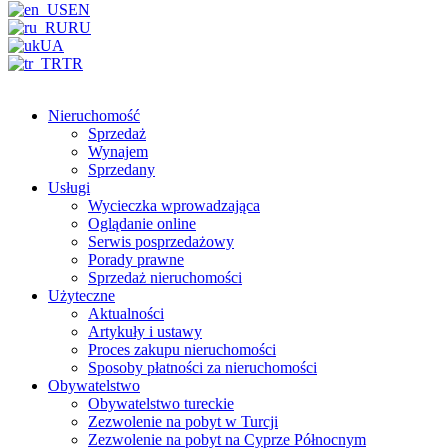
EN
RU
UA
TR
Nieruchomość
Sprzedaż
Wynajem
Sprzedany
Usługi
Wycieczka wprowadzająca
Oglądanie online
Serwis posprzedażowy
Porady prawne
Sprzedaż nieruchomości
Użyteczne
Aktualności
Artykuły i ustawy
Proces zakupu nieruchomości
Sposoby płatności za nieruchomości
Obywatelstwo
Obywatelstwo tureckie
Zezwolenie na pobyt w Turcji
Zezwolenie na pobyt na Cyprze Północnym