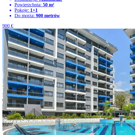
Powierzchnia:
50 m²
Pokoje:
1+1
Do morza:
900 metrów
900
€