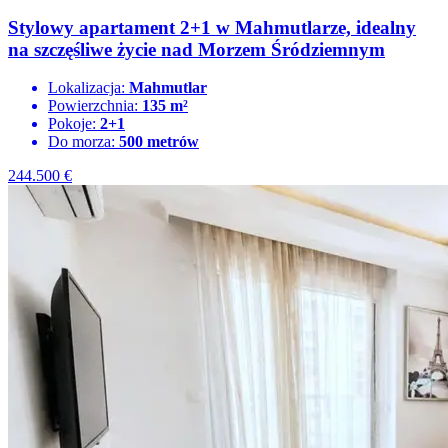
Stylowy apartament 2+1 w Mahmutlarze, idealny
na szczęśliwe życie nad Morzem Śródziemnym
Lokalizacja:
Mahmutlar
Powierzchnia:
135 m²
Pokoje:
2+1
Do morza:
500 metrów
244.500
€