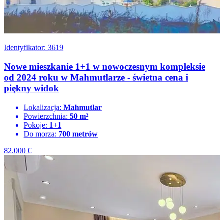
Identyfikator: 3619
Nowe mieszkanie 1+1 w nowoczesnym kompleksie
od 2024 roku w Mahmutlarze - świetna cena i
piękny widok
Lokalizacja:
Mahmutlar
Powierzchnia:
50 m²
Pokoje:
1+1
Do morza:
700 metrów
82.000
€