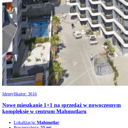
Identyfikator: 3616
Nowe mieszkanie 1+1 na sprzedaż w nowoczesnym
kompleksie w centrum Mahmutlaru
Lokalizacja:
Mahmutlar
Powierzchnia:
55 m²