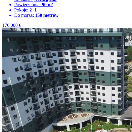
Powierzchnia:
90 m²
Pokoje:
2+1
Do morza:
150 metrów
176.000
€