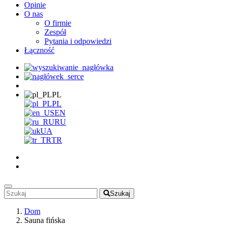
Opinie
O nas
O firmie
Zespół
Pytania i odpowiedzi
Łączność
PL
PL
EN
RU
UA
TR
Szukaj
Dom
Sauna fińska