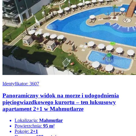
Identyfikator: 3607
Panoramiczny widok na morze i udogodnienia
pięciogwiazdkowego kurortu – ten luksusowy
apartament 2+1 w Mahmutlarze
Lokalizacja:
Mahmutlar
Powierzchnia:
95 m²
Pokoje:
2+1