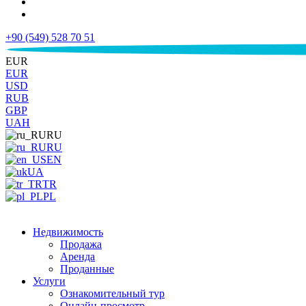
+90 (549) 528 70 51
€
EUR
EUR
USD
RUB
GBP
UAH
RU
RU
EN
UA
TR
PL
Недвижимость
Продажа
Аренда
Проданные
Услуги
Ознакомительный тур
Онлайн-просмотр