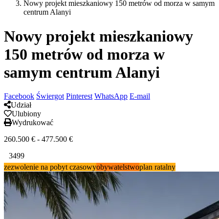
Nowy projekt mieszkaniowy 150 metrów od morza w samym
centrum Alanyi
Nowy projekt mieszkaniowy
150 metrów od morza w
samym centrum Alanyi
Facebook
Świergot
Pinterest
WhatsApp
E-mail
Udział
Ulubiony
Wydrukować
260.500
€
-
477.500
€
3499
⁠⁠zezwolenie na pobyt czasowy
obywatelstwo
plan ratalny