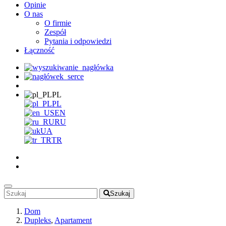
Opinie
O nas
O firmie
Zespół
Pytania i odpowiedzi
Łączność
PL
PL
EN
RU
UA
TR
Szukaj
Dom
Dupleks
,
Apartament