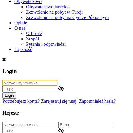
Obywatelstwo
Obywatelstwo tureckie
Zezwolenie na pobyt w Turcji
Zezwolenie na pobyt na Cyprze Północnym
Opinie
O nas
O firmie
Zespół
Pytania i odpowiedzi
Łączność
Login
Login
Potrzebujesz konta? Zarejestruj się tutaj!
Zapomniałeś hasła?
Rejestr