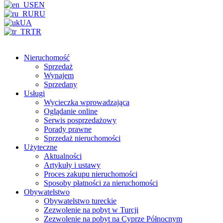
EN
RU
UA
TR
Nieruchomość
Sprzedaż
Wynajem
Sprzedany
Usługi
Wycieczka wprowadzająca
Oglądanie online
Serwis posprzedażowy
Porady prawne
Sprzedaż nieruchomości
Użyteczne
Aktualności
Artykuły i ustawy
Proces zakupu nieruchomości
Sposoby płatności za nieruchomości
Obywatelstwo
Obywatelstwo tureckie
Zezwolenie na pobyt w Turcji
Zezwolenie na pobyt na Cyprze Północnym