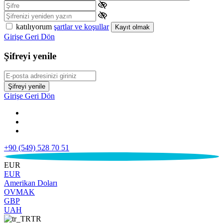
katılıyorum
şartlar ve koşullar
Kayıt olmak
Girişe Geri Dön
Şifreyi yenile
Şifreyi yenile
Girişe Geri Dön
+90 (549) 528 70 51
€
EUR
EUR
Amerikan Doları
OVMAK
GBP
UAH
TR