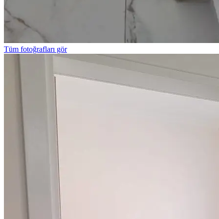
Tüm fotoğrafları gör