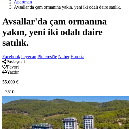
Apartman
Avsallar'da çam ormanına yakın, yeni iki odalı daire satılık.
Avsallar'da çam ormanına
yakın, yeni iki odalı daire
satılık.
Facebook
heyecan
Pinterest'te
Naber
E-posta
Paylaşmak
Favori
Yazdır
55.000
€
3510