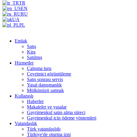
TR
EN
RU
UA
PL
Emlak
Satış
Kira
Satılmış
Hizmetler
Çalışma turu
Çevrimiçi görüntüleme
Satış sonrası servis
Yasal danışmanlık
Mülkünüzü satmak
Kullanışlı
Haberler
Makaleler ve yasalar
Gayrimenkul satın alma süreci
Gayrimenkul için ödeme yöntemleri
Vatandaşlık
Türk vatandaşlığı
Türkiye'de oturma izni