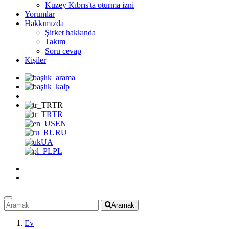
Kuzey Kıbrıs'ta oturma izni
Yorumlar
Hakkımızda
Şirket hakkında
Takım
Soru cevap
Kişiler
TR
TR
EN
RU
UA
PL
Aramak
Ev