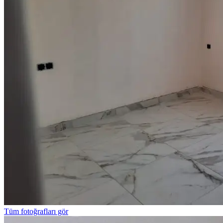
Tüm fotoğrafları gör