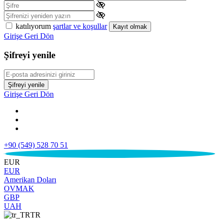
katılıyorum
şartlar ve koşullar
Kayıt olmak
Girişe Geri Dön
Şifreyi yenile
Şifreyi yenile
Girişe Geri Dön
+90 (549) 528 70 51
€
EUR
EUR
Amerikan Doları
OVMAK
GBP
UAH
TR