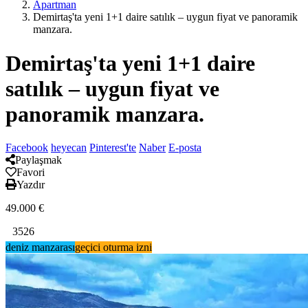
Apartman
Demirtaş'ta yeni 1+1 daire satılık – uygun fiyat ve panoramik
manzara.
Demirtaş'ta yeni 1+1 daire
satılık – uygun fiyat ve
panoramik manzara.
Facebook
heyecan
Pinterest'te
Naber
E-posta
Paylaşmak
Favori
Yazdır
49.000
€
3526
deniz manzarası
geçici oturma izni