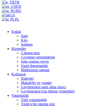
TR
EN
RU
UA
PL
Emlak
Satış
Kira
Satılmış
Hizmetler
Çalışma turu
Çevrimiçi görüntüleme
Satış sonrası servis
Yasal danışmanlık
Mülkünüzü satmak
Kullanışlı
Haberler
Makaleler ve yasalar
Gayrimenkul satın alma süreci
Gayrimenkul için ödeme yöntemleri
Vatandaşlık
Türk vatandaşlığı
Türkiye'de oturma izni