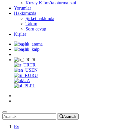
Kuzey Kıbrıs'ta oturma izni
Yorumlar
Hakkımızda
Şirket hakkında
Takım
Soru cevap
Kişiler
TR
TR
EN
RU
UA
PL
Aramak
Ev