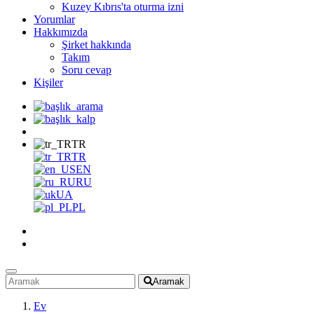
Kuzey Kıbrıs'ta oturma izni
Yorumlar
Hakkımızda
Şirket hakkında
Takım
Soru cevap
Kişiler
TR
TR
EN
RU
UA
PL
Aramak
Ev