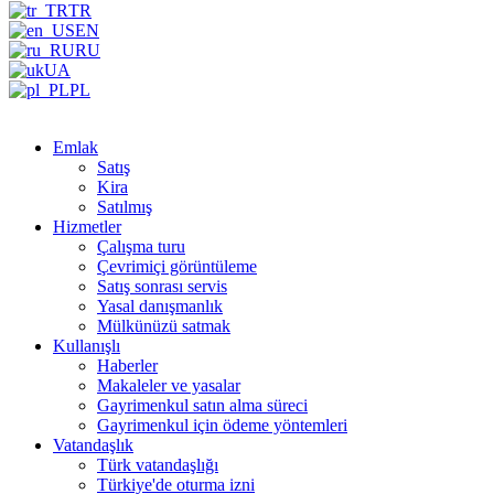
TR
EN
RU
UA
PL
Emlak
Satış
Kira
Satılmış
Hizmetler
Çalışma turu
Çevrimiçi görüntüleme
Satış sonrası servis
Yasal danışmanlık
Mülkünüzü satmak
Kullanışlı
Haberler
Makaleler ve yasalar
Gayrimenkul satın alma süreci
Gayrimenkul için ödeme yöntemleri
Vatandaşlık
Türk vatandaşlığı
Türkiye'de oturma izni