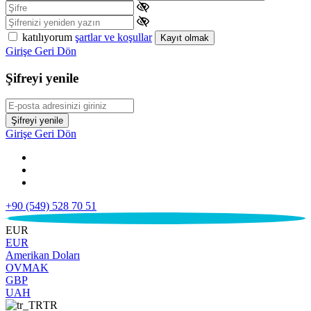
katılıyorum
şartlar ve koşullar
Kayıt olmak
Girişe Geri Dön
Şifreyi yenile
Şifreyi yenile
Girişe Geri Dön
+90 (549) 528 70 51
€
EUR
EUR
Amerikan Doları
OVMAK
GBP
UAH
TR