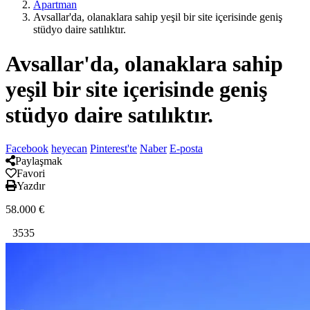
Apartman
Avsallar'da, olanaklara sahip yeşil bir site içerisinde geniş
stüdyo daire satılıktır.
Avsallar'da, olanaklara sahip
yeşil bir site içerisinde geniş
stüdyo daire satılıktır.
Facebook
heyecan
Pinterest'te
Naber
E-posta
Paylaşmak
Favori
Yazdır
58.000
€
3535