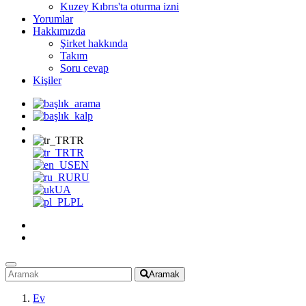
Kuzey Kıbrıs'ta oturma izni
Yorumlar
Hakkımızda
Şirket hakkında
Takım
Soru cevap
Kişiler
TR
TR
EN
RU
UA
PL
Aramak
Ev