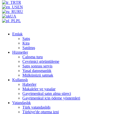
TR
EN
RU
UA
PL
Emlak
Satış
Kira
Satılmış
Hizmetler
Çalışma turu
Çevrimiçi görüntüleme
Satış sonrası servis
Yasal danışmanlık
Mülkünüzü satmak
Kullanışlı
Haberler
Makaleler ve yasalar
Gayrimenkul satın alma süreci
Gayrimenkul için ödeme yöntemleri
Vatandaşlık
Türk vatandaşlığı
Türkiye'de oturma izni