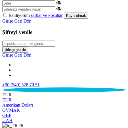
katılıyorum
şartlar ve koşullar
Kayıt olmak
Girişe Geri Dön
Şifreyi yenile
Şifreyi yenile
Girişe Geri Dön
+90 (549) 528 70 51
€
EUR
EUR
Amerikan Doları
OVMAK
GBP
UAH
TR