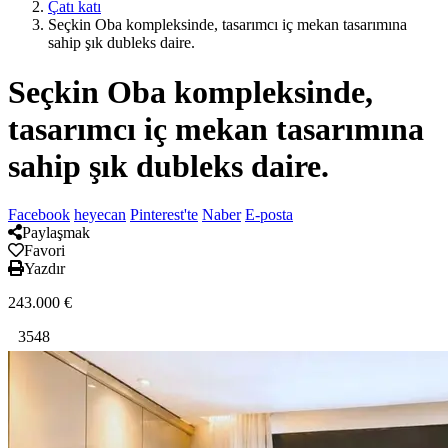
Çatı katı
Seçkin Oba kompleksinde, tasarımcı iç mekan tasarımına
sahip şık dubleks daire.
Seçkin Oba kompleksinde,
tasarımcı iç mekan tasarımına
sahip şık dubleks daire.
Facebook
heyecan
Pinterest'te
Naber
E-posta
Paylaşmak
Favori
Yazdır
243.000
€
3548