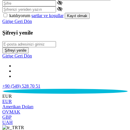
katılıyorum
şartlar ve koşullar
Kayıt olmak
Girişe Geri Dön
Şifreyi yenile
Şifreyi yenile
Girişe Geri Dön
+90 (549) 528 70 51
€
EUR
EUR
Amerikan Doları
OVMAK
GBP
UAH
TR