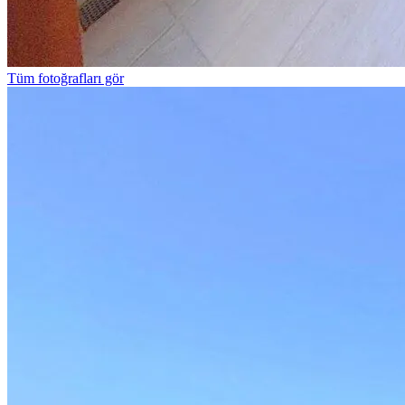
Tüm fotoğrafları gör