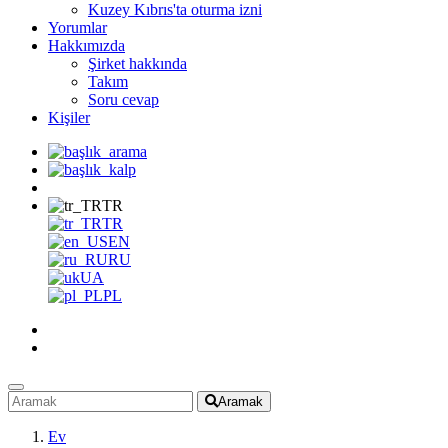
Kuzey Kıbrıs'ta oturma izni
Yorumlar
Hakkımızda
Şirket hakkında
Takım
Soru cevap
Kişiler
TR
TR
EN
RU
UA
PL
Aramak
Ev