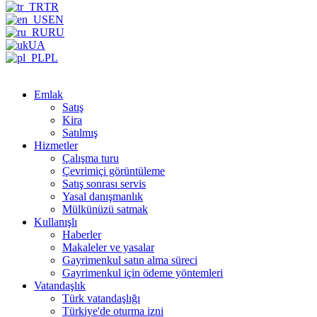
TR
EN
RU
UA
PL
Emlak
Satış
Kira
Satılmış
Hizmetler
Çalışma turu
Çevrimiçi görüntüleme
Satış sonrası servis
Yasal danışmanlık
Mülkünüzü satmak
Kullanışlı
Haberler
Makaleler ve yasalar
Gayrimenkul satın alma süreci
Gayrimenkul için ödeme yöntemleri
Vatandaşlık
Türk vatandaşlığı
Türkiye'de oturma izni