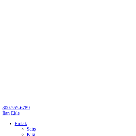
800-555-6789
İlan Ekle
Emlak
Satış
Kira