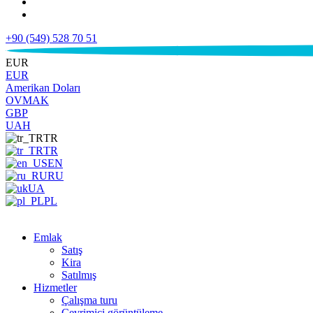
+90 (549) 528 70 51
€
EUR
EUR
Amerikan Doları
OVMAK
GBP
UAH
TR
TR
EN
RU
UA
PL
Emlak
Satış
Kira
Satılmış
Hizmetler
Çalışma turu
Çevrimiçi görüntüleme