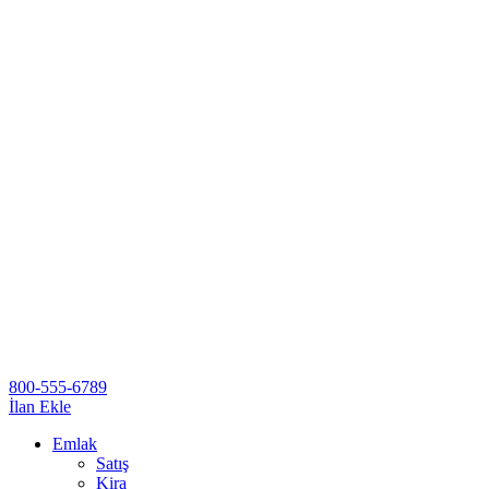
800-555-6789
İlan Ekle
Emlak
Satış
Kira