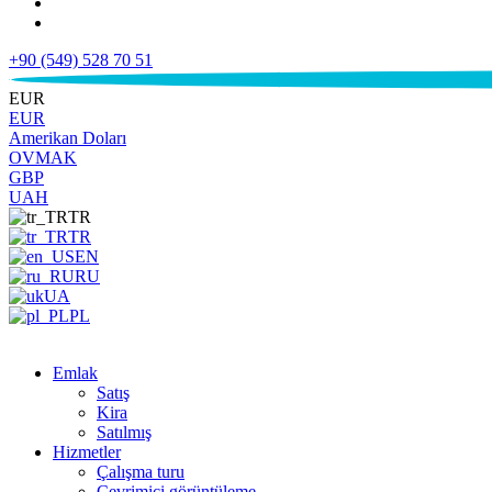
+90 (549) 528 70 51
€
EUR
EUR
Amerikan Doları
OVMAK
GBP
UAH
TR
TR
EN
RU
UA
PL
Emlak
Satış
Kira
Satılmış
Hizmetler
Çalışma turu
Çevrimiçi görüntüleme