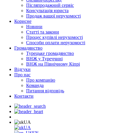
Післяпродажний сервіс
Консультація юриста
Продаж вашої нерухомості
Корисне
Новини
Статті та закони
Процес купівлі нерухомості
Способи оплати нерухомості
Громадянство
Турецьке громадянство
ВНЖ у Туреччині
ВНЖ на Північному Кіпрі
Відгуки
Про нас
Про компанію
Команда
Питання відповідь
Контакти
UA
UA
EN