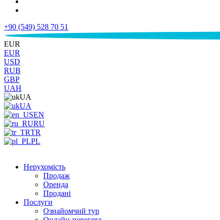
+90 (549) 528 70 51
€
EUR
EUR
USD
RUB
GBP
UAH
UA
UA
EN
RU
TR
PL
Нерухомість
Продаж
Оренда
Продані
Послуги
Ознайомчий тур
Онлайн-перегляд