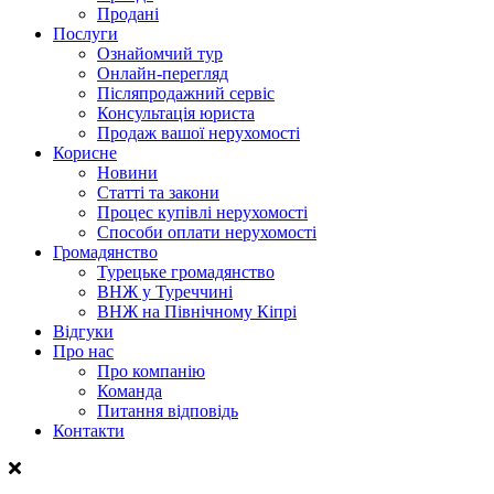
Продані
Послуги
Ознайомчий тур
Онлайн-перегляд
Післяпродажний сервіс
Консультація юриста
Продаж вашої нерухомості
Корисне
Новини
Статті та закони
Процес купівлі нерухомості
Способи оплати нерухомості
Громадянство
Турецьке громадянство
ВНЖ у Туреччині
ВНЖ на Північному Кіпрі
Відгуки
Про нас
Про компанію
Команда
Питання відповідь
Контакти