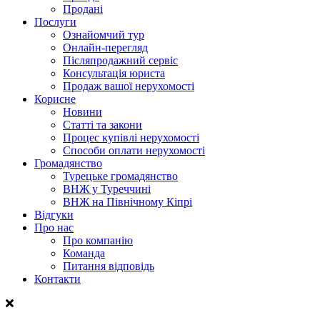
Продані
Послуги
Ознайомчий тур
Онлайн-перегляд
Післяпродажний сервіс
Консультація юриста
Продаж вашої нерухомості
Корисне
Новини
Статті та закони
Процес купівлі нерухомості
Способи оплати нерухомості
Громадянство
Турецьке громадянство
ВНЖ у Туреччині
ВНЖ на Північному Кіпрі
Відгуки
Про нас
Про компанію
Команда
Питання відповідь
Контакти