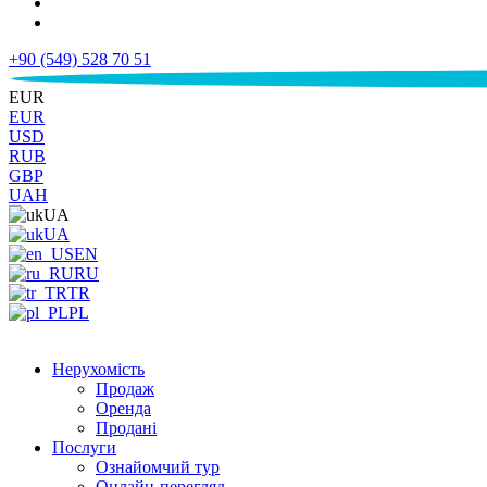
+90 (549) 528 70 51
€
EUR
EUR
USD
RUB
GBP
UAH
UA
UA
EN
RU
TR
PL
Нерухомість
Продаж
Оренда
Продані
Послуги
Ознайомчий тур
Онлайн-перегляд