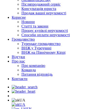
Післяпродажний сервіс
Консультація юриста
Продаж вашої нерухомості
Корисне
Новини
Статті та закони
Процес купівлі нерухомості
Способи оплати нерухомості
Громадянство
Турецьке громадянство
ВНЖ у Туреччині
ВНЖ на Північному Кіпрі
Відгуки
Про нас
Про компанію
Команда
Питання відповідь
Контакти
UA
UA
EN