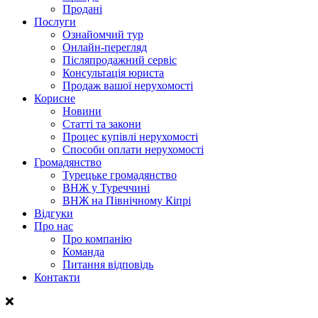
Продані
Послуги
Ознайомчий тур
Онлайн-перегляд
Післяпродажний сервіс
Консультація юриста
Продаж вашої нерухомості
Корисне
Новини
Статті та закони
Процес купівлі нерухомості
Способи оплати нерухомості
Громадянство
Турецьке громадянство
ВНЖ у Туреччині
ВНЖ на Північному Кіпрі
Відгуки
Про нас
Про компанію
Команда
Питання відповідь
Контакти