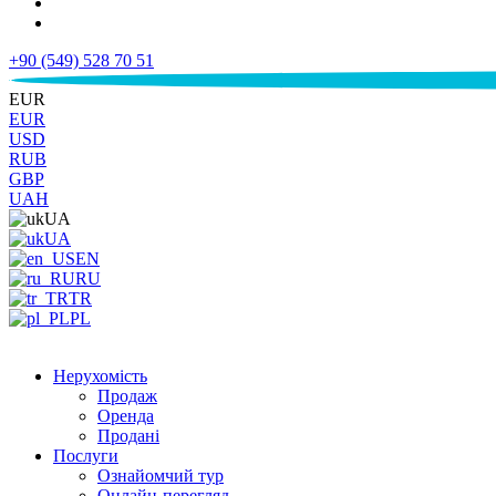
+90 (549) 528 70 51
€
EUR
EUR
USD
RUB
GBP
UAH
UA
UA
EN
RU
TR
PL
Нерухомість
Продаж
Оренда
Продані
Послуги
Ознайомчий тур
Онлайн-перегляд