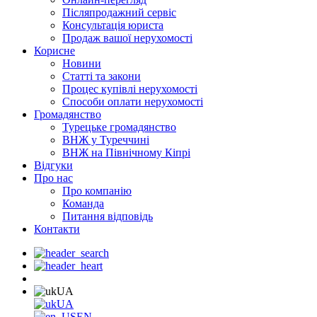
Післяпродажний сервіс
Консультація юриста
Продаж вашої нерухомості
Корисне
Новини
Статті та закони
Процес купівлі нерухомості
Способи оплати нерухомості
Громадянство
Турецьке громадянство
ВНЖ у Туреччині
ВНЖ на Північному Кіпрі
Відгуки
Про нас
Про компанію
Команда
Питання відповідь
Контакти
UA
UA
EN