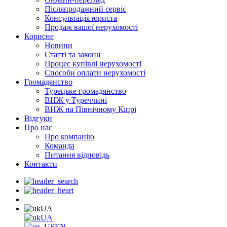
Післяпродажний сервіс
Консультація юриста
Продаж вашої нерухомості
Корисне
Новини
Статті та закони
Процес купівлі нерухомості
Способи оплати нерухомості
Громадянство
Турецьке громадянство
ВНЖ у Туреччині
ВНЖ на Північному Кіпрі
Відгуки
Про нас
Про компанію
Команда
Питання відповідь
Контакти
UA
UA
EN