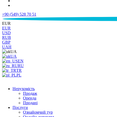
+90 (549) 528 70 51
€
EUR
EUR
USD
RUB
GBP
UAH
UA
UA
EN
RU
TR
PL
Нерухомість
Продаж
Оренда
Продані
Послуги
Ознайомчий тур
Онлайн-перегляд