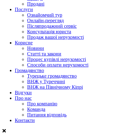
Продані
Послуги
Ознайомчий тур
Онлайн-перегляд
Післяпродажний сервіс
Консультація юриста
Продаж вашої нерухомості
Корисне
Новини
Статті та закони
Процес купівлі нерухомості
Способи оплати нерухомості
Громадянство
Турецьке громадянство
ВНЖ у Туреччині
ВНЖ на Північному Кіпрі
Відгуки
Про нас
Про компанію
Команда
Питання відповідь
Контакти