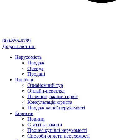
800-555-6789
Додати лістинг
Нерухомість
Продаж
Оренда
Продані
Послуги
Ознайомчий тур
Онлайн-перегляд
Післяпродажний сервіс
Консультація юриста
Продаж вашої нерухомості
Корисне
Новини
Статті та закони
Процес купівлі нерухомості
Способи оплати нерухомості