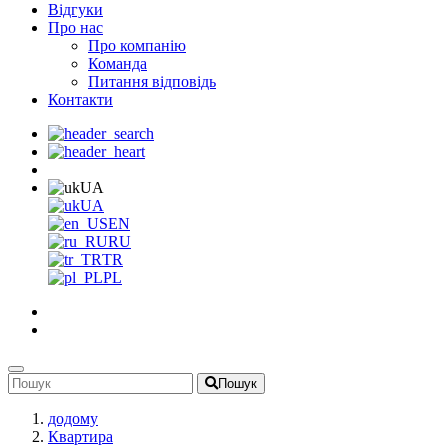
Відгуки
Про нас
Про компанію
Команда
Питання відповідь
Контакти
UA
UA
EN
RU
TR
PL
Пошук
додому
Квартира