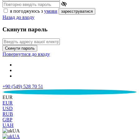
я погоджуюсь з
умови
зареєструватися
Назад до входу
Скинути пароль
Скинути пароль
Повернутися до входу
+90 (549) 528 70 51
€
EUR
EUR
USD
RUB
GBP
UAH
UA
UA