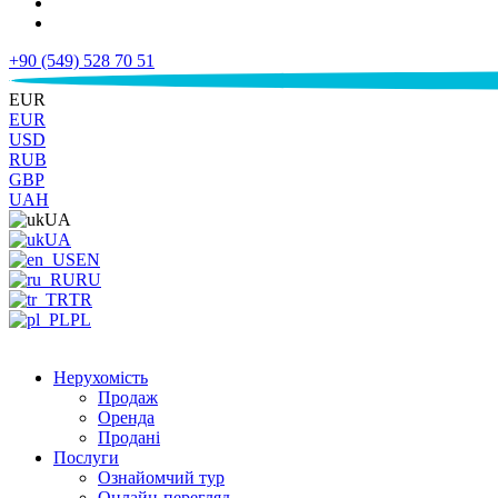
+90 (549) 528 70 51
€
EUR
EUR
USD
RUB
GBP
UAH
UA
UA
EN
RU
TR
PL
Нерухомість
Продаж
Оренда
Продані
Послуги
Ознайомчий тур
Онлайн-перегляд