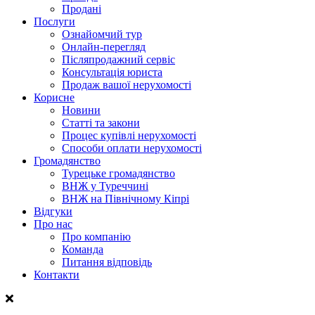
Продані
Послуги
Ознайомчий тур
Онлайн-перегляд
Післяпродажний сервіс
Консультація юриста
Продаж вашої нерухомості
Корисне
Новини
Статті та закони
Процес купівлі нерухомості
Способи оплати нерухомості
Громадянство
Турецьке громадянство
ВНЖ у Туреччині
ВНЖ на Північному Кіпрі
Відгуки
Про нас
Про компанію
Команда
Питання відповідь
Контакти