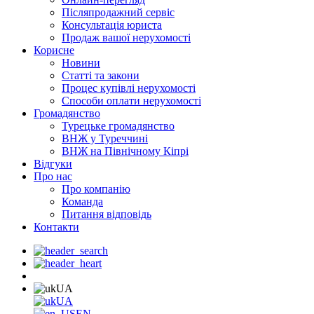
Післяпродажний сервіс
Консультація юриста
Продаж вашої нерухомості
Корисне
Новини
Статті та закони
Процес купівлі нерухомості
Способи оплати нерухомості
Громадянство
Турецьке громадянство
ВНЖ у Туреччині
ВНЖ на Північному Кіпрі
Відгуки
Про нас
Про компанію
Команда
Питання відповідь
Контакти
UA
UA
EN