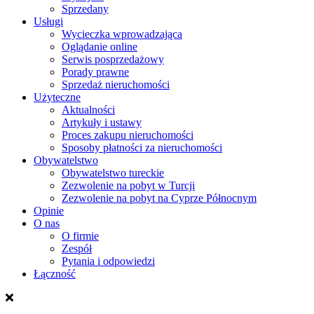
Sprzedany
Usługi
Wycieczka wprowadzająca
Oglądanie online
Serwis posprzedażowy
Porady prawne
Sprzedaż nieruchomości
Użyteczne
Aktualności
Artykuły i ustawy
Proces zakupu nieruchomości
Sposoby płatności za nieruchomości
Obywatelstwo
Obywatelstwo tureckie
Zezwolenie na pobyt w Turcji
Zezwolenie na pobyt na Cyprze Północnym
Opinie
O nas
O firmie
Zespół
Pytania i odpowiedzi
Łączność