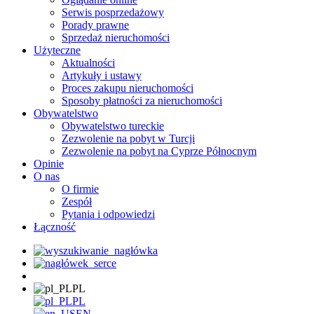
Serwis posprzedażowy
Porady prawne
Sprzedaż nieruchomości
Użyteczne
Aktualności
Artykuły i ustawy
Proces zakupu nieruchomości
Sposoby płatności za nieruchomości
Obywatelstwo
Obywatelstwo tureckie
Zezwolenie na pobyt w Turcji
Zezwolenie na pobyt na Cyprze Północnym
Opinie
O nas
O firmie
Zespół
Pytania i odpowiedzi
Łączność
PL
PL
EN