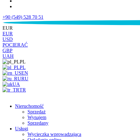
+90 (549) 528 70 51
€
EUR
EUR
USD
POCIERAĆ
GBP
UAH
PL
PL
EN
RU
UA
TR
Nieruchomość
Sprzedaż
Wynajem
Sprzedany
Usługi
Wycieczka wprowadzająca
Oglądanie online