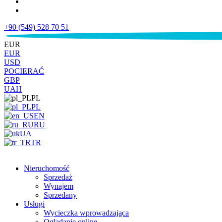
+90 (549) 528 70 51
€
EUR
EUR
USD
POCIERAĆ
GBP
UAH
PL
PL
EN
RU
UA
TR
Nieruchomość
Sprzedaż
Wynajem
Sprzedany
Usługi
Wycieczka wprowadzająca
Oglądanie online