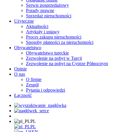
Serwis posprzedażowy
Porady prawne
Sprzedaż nieruchomości
Użyteczne
Aktualności
Artykuły i ustawy
Proces zakupu nieruchomości
Sposoby płatności za nieruchomości
Obywatelstwo
Obywatelstwo tureckie
Zezwolenie na pobyt w Turcji
Zezwolenie na pobyt na Cyprze Północnym
Opinie
O nas
O firmie
Zespół
Pytania i odpowiedzi
Łączność
PL
PL
EN