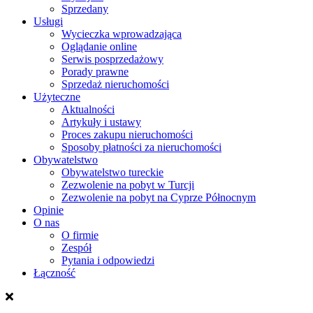
Sprzedany
Usługi
Wycieczka wprowadzająca
Oglądanie online
Serwis posprzedażowy
Porady prawne
Sprzedaż nieruchomości
Użyteczne
Aktualności
Artykuły i ustawy
Proces zakupu nieruchomości
Sposoby płatności za nieruchomości
Obywatelstwo
Obywatelstwo tureckie
Zezwolenie na pobyt w Turcji
Zezwolenie na pobyt na Cyprze Północnym
Opinie
O nas
O firmie
Zespół
Pytania i odpowiedzi
Łączność