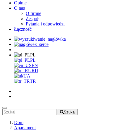
Opinie
O nas
O firmie
Zespół
Pytania i odpowiedzi
Łączność
PL
PL
EN
RU
UA
TR
Szukaj
Dom
Apartament