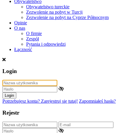
Obywatelstwo
Obywatelstwo tureckie
Zezwolenie na pobyt w Turcji
Zezwolenie na pobyt na Cyprze Północnym
Opinie
O nas
O firmie
Zespół
Pytania i odpowiedzi
Łączność
Login
Login
Potrzebujesz konta? Zarejestruj się tutaj!
Zapomniałeś hasła?
Rejestr