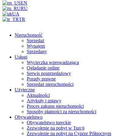
EN
RU
UA
TR
Nieruchomość
Sprzedaż
Wynajem
Sprzedany
Usługi
Wycieczka wprowadzająca
Oglądanie online
Serwis posprzedażowy
Porady prawne
Sprzedaż nieruchomości
Użyteczne
Aktualności
Artykuły i ustawy
Proces zakupu nieruchomości
Sposoby płatności za nieruchomości
Obywatelstwo
Obywatelstwo tureckie
Zezwolenie na pobyt w Turcji
Zezwolenie na pobyt na Cyprze Północnym