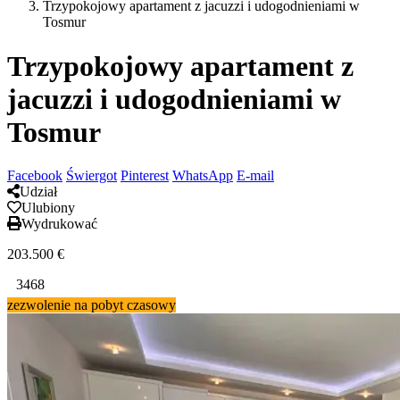
Trzypokojowy apartament z jacuzzi i udogodnieniami w
Tosmur
Trzypokojowy apartament z
jacuzzi i udogodnieniami w
Tosmur
Facebook
Świergot
Pinterest
WhatsApp
E-mail
Udział
Ulubiony
Wydrukować
203.500
€
3468
⁠⁠zezwolenie na pobyt czasowy