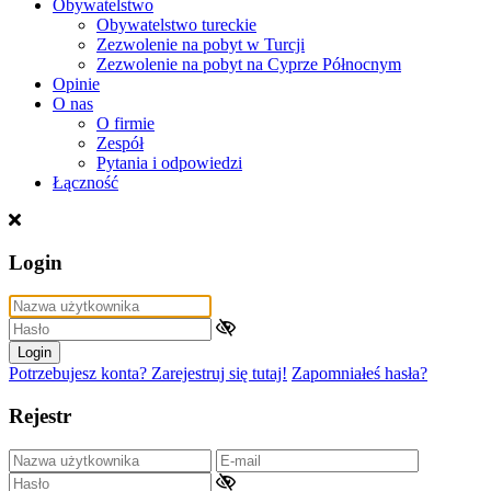
Obywatelstwo
Obywatelstwo tureckie
Zezwolenie na pobyt w Turcji
Zezwolenie na pobyt na Cyprze Północnym
Opinie
O nas
O firmie
Zespół
Pytania i odpowiedzi
Łączność
Login
Login
Potrzebujesz konta? Zarejestruj się tutaj!
Zapomniałeś hasła?
Rejestr