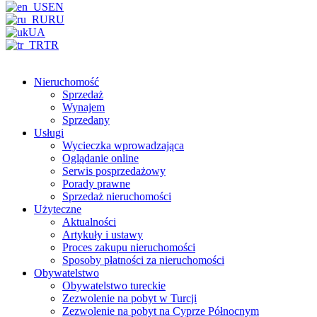
EN
RU
UA
TR
Nieruchomość
Sprzedaż
Wynajem
Sprzedany
Usługi
Wycieczka wprowadzająca
Oglądanie online
Serwis posprzedażowy
Porady prawne
Sprzedaż nieruchomości
Użyteczne
Aktualności
Artykuły i ustawy
Proces zakupu nieruchomości
Sposoby płatności za nieruchomości
Obywatelstwo
Obywatelstwo tureckie
Zezwolenie na pobyt w Turcji
Zezwolenie na pobyt na Cyprze Północnym