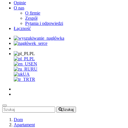
Opinie
O nas
O firmie
Zespół
Pytania i odpowiedzi
Łączność
PL
PL
EN
RU
UA
TR
Szukaj
Dom
Apartament