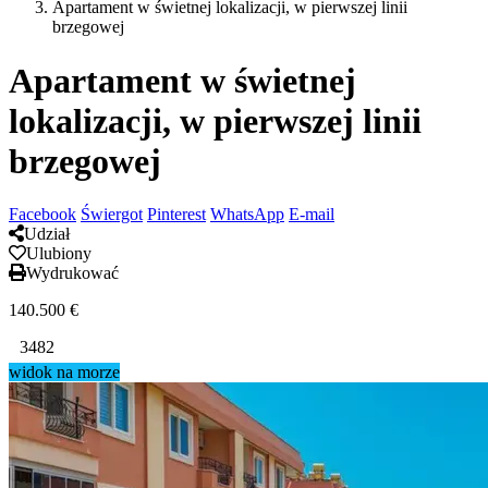
Apartament w świetnej lokalizacji, w pierwszej linii
brzegowej
Apartament w świetnej
lokalizacji, w pierwszej linii
brzegowej
Facebook
Świergot
Pinterest
WhatsApp
E-mail
Udział
Ulubiony
Wydrukować
140.500
€
3482
widok na morze