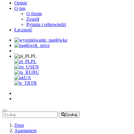
Opinie
O nas
O firmie
Zespół
Pytania i odpowiedzi
Łączność
PL
PL
EN
RU
UA
TR
Szukaj
Dom
Apartament