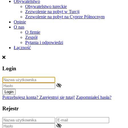
Obywatelstwo
Obywatelstwo tureckie
Zezwolenie na pobyt w Turcji
Zezwolenie na pobyt na Cyprze Północnym
Opinie
O nas
O firmie
Zespół
Pytania i odpowiedzi
Łączność
Login
Login
Potrzebujesz konta? Zarejestruj się tutaj!
Zapomniałeś hasła?
Rejestr