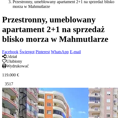
Przestronny, umeblowany apartament 2+1 na sprzedaż blisko
morza w Mahmutlarze
Przestronny, umeblowany
apartament 2+1 na sprzedaż
blisko morza w Mahmutlarze
Facebook
Świergot
Pinterest
WhatsApp
E-mail
Udział
Ulubiony
Wydrukować
119.000
€
3517