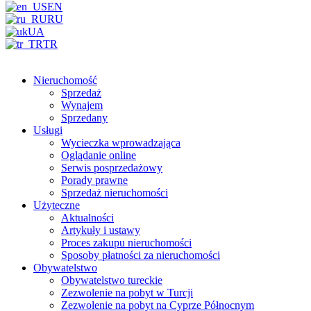
EN
RU
UA
TR
Nieruchomość
Sprzedaż
Wynajem
Sprzedany
Usługi
Wycieczka wprowadzająca
Oglądanie online
Serwis posprzedażowy
Porady prawne
Sprzedaż nieruchomości
Użyteczne
Aktualności
Artykuły i ustawy
Proces zakupu nieruchomości
Sposoby płatności za nieruchomości
Obywatelstwo
Obywatelstwo tureckie
Zezwolenie na pobyt w Turcji
Zezwolenie na pobyt na Cyprze Północnym