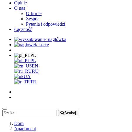
Opinie
O nas
O firmie
Zespół
Pytania i odpowiedzi
Łączność
PL
PL
EN
RU
UA
TR
Szukaj
Dom
Apartament