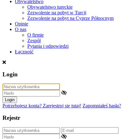
Obywatelstwo
Obywatelstwo tureckie
Zezwolenie na pobyt w Turcji
Zezwolenie na pobyt na Cyprze Północnym
Opinie
O nas
O firmie
Zespół
Pytania i odpowiedzi
Łączność
Login
Login
Potrzebujesz konta? Zarejestruj się tutaj!
Zapomniałeś hasła?
Rejestr