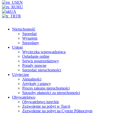
EN
RU
UA
TR
Nieruchomość
Sprzedaż
Wynajem
Sprzedany
Usługi
Wycieczka wprowadzająca
Oglądanie online
Serwis posprzedażowy
Porady prawne
Sprzedaż nieruchomości
Użyteczne
Aktualności
Artykuły i ustawy
Proces zakupu nieruchomości
Sposoby płatności za nieruchomości
Obywatelstwo
Obywatelstwo tureckie
Zezwolenie na pobyt w Turcji
Zezwolenie na pobyt na Cyprze Północnym