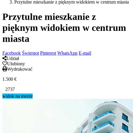
Przytulne mieszkanie z pięknym widokiem w centrum miasta
Przytulne mieszkanie z
pięknym widokiem w centrum
miasta
Facebook
Świergot
Pinterest
WhatsApp
E-mail
Udział
Ulubiony
Wydrukować
1.500
€
2737
widok na morze