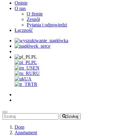
Opinie
O nas
O firmie
Zespół
Pytania i odpowiedzi
Łączność
PL
PL
EN
RU
UA
TR
Szukaj
Dom
Apartament