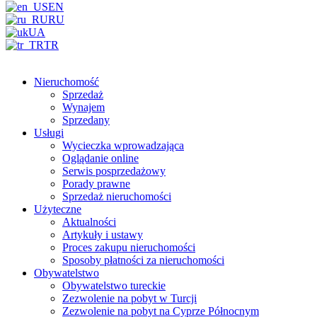
EN
RU
UA
TR
Nieruchomość
Sprzedaż
Wynajem
Sprzedany
Usługi
Wycieczka wprowadzająca
Oglądanie online
Serwis posprzedażowy
Porady prawne
Sprzedaż nieruchomości
Użyteczne
Aktualności
Artykuły i ustawy
Proces zakupu nieruchomości
Sposoby płatności za nieruchomości
Obywatelstwo
Obywatelstwo tureckie
Zezwolenie na pobyt w Turcji
Zezwolenie na pobyt na Cyprze Północnym