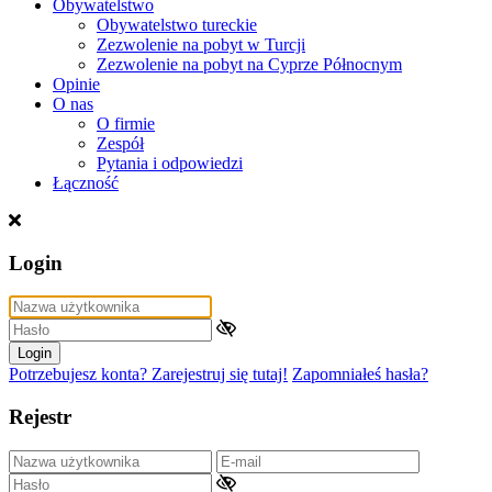
Obywatelstwo
Obywatelstwo tureckie
Zezwolenie na pobyt w Turcji
Zezwolenie na pobyt na Cyprze Północnym
Opinie
O nas
O firmie
Zespół
Pytania i odpowiedzi
Łączność
Login
Login
Potrzebujesz konta? Zarejestruj się tutaj!
Zapomniałeś hasła?
Rejestr